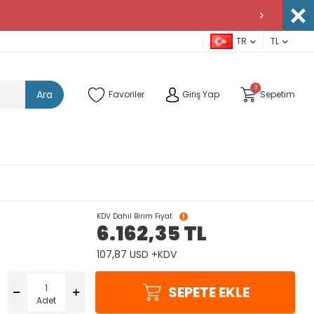
TR
TL
0
Ara
Favoriler
Giriş Yap
Sepetim
KDV Dahil Birim Fiyat
6.162,35
TL
107,87 USD +KDV
SEPETE EKLE
Adet