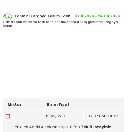
Tahmini Kargoya Teslim Tarihi:
18.08.2026 - 24.08.2026
Hafta sonu ve resmi tatil tarihlerinde, sonraki ilk iş gününde kargoya
verilir.
Miktar
Birim Fiyat
1
6.162,35 TL
107,87 USD +KDV
Yüksek Adetli Alımlarınız İçin Lütfen
Teklif İsteyiniz.