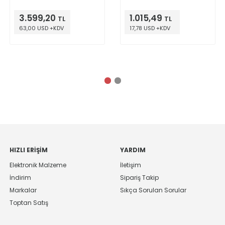
3.599,20
1.015,49
TL
TL
63,00 USD +KDV
17,78 USD +KDV
HIZLI ERIŞIM
YARDIM
Elektronik Malzeme
İletişim
İndirim
Sipariş Takip
Markalar
Sıkça Sorulan Sorular
Toptan Satış