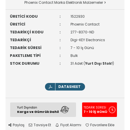
Phoenix Contact Marka Elektronik Malzemeler
ÜRETİCİ KODU
:
1522930
ÜRETİCİ
:
Phoenix Contact
TEDARİKÇİ KODU
:
277-8370-ND
TEDARİKÇİ
:
Digi-KEY Electronics
TEDARİK SÜRESİ
:
7 - 10 İş Günü
PAKETLEME TİPİ
:
Bulk
STOK DURUMU
:
31 Adet (
Yurt Dışı Stok!
)
DATASHEET
Yurt Dışından
TEDARİK SÜRESİ
Kargo ve Gümrük Dahil
7 - 10 İŞ GÜNÜ
Paylaş
Tavsiye Et
Fiyat Alarmı
Favorilere Ekle