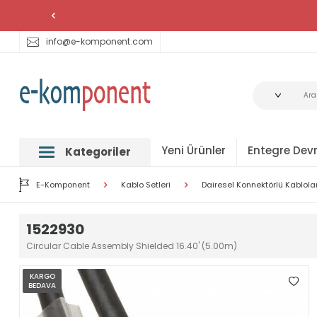
info@e-komponent.com
Yeni Ürünler
Entegre Devr
Kategoriler
E-Komponent
Kablo Setleri
Dairesel Konnektörlü Kablola
1522930
Circular Cable Assembly Shielded 16.40' (5.00m)
KARGO
BEDAVA