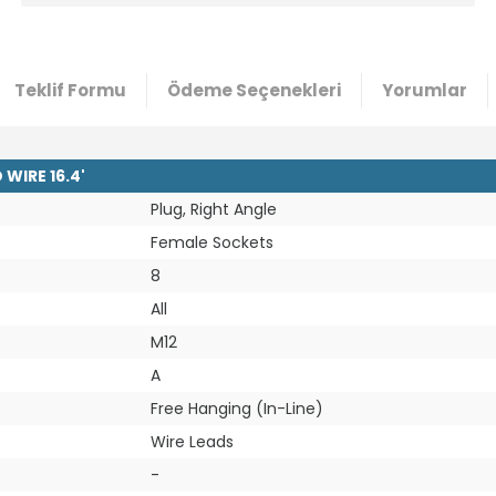
Teklif Formu
Ödeme Seçenekleri
Yorumlar
WIRE 16.4'
Plug, Right Angle
Female Sockets
8
All
M12
A
Free Hanging (In-Line)
Wire Leads
-