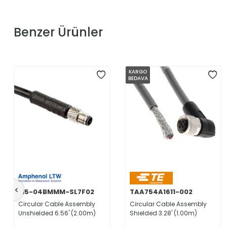
Benzer Ürünler
KARGO
BEDAVA
M5-04BMMM-SL7F02
TAA754A1611-002
Circular Cable Assembly
Circular Cable Assembly
Unshielded 6.56' (2.00m)
Shielded 3.28' (1.00m)