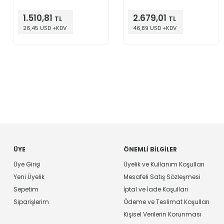
1.510,81
2.679,01
TL
TL
26,45 USD +KDV
46,89 USD +KDV
ÜYE
ÖNEMLI BILGILER
Üye Girişi
Üyelik ve Kullanım Koşulları
Yeni Üyelik
Mesafeli Satış Sözleşmesi
Sepetim
İptal ve İade Koşulları
Siparişlerim
Ödeme ve Teslimat Koşulları
Kişisel Verilerin Korunması