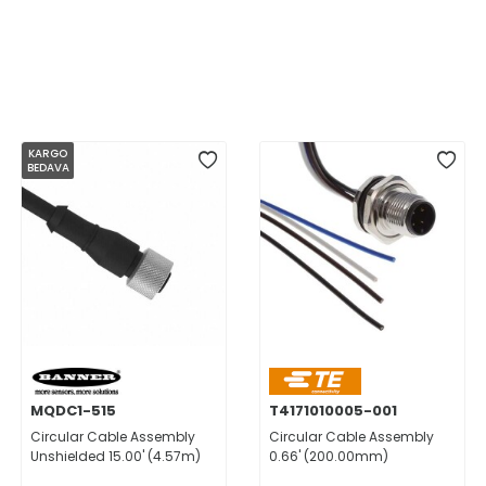
KARGO
BEDAVA
MQDC1-515
T4171010005-001
Circular Cable Assembly
Circular Cable Assembly
Unshielded 15.00' (4.57m)
0.66' (200.00mm)