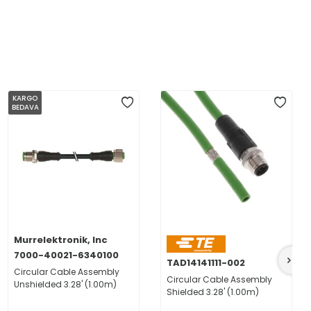
KARGO
BEDAVA
Murrelektronik, Inc
7000-40021-6340100
TAD14141111-002
Circular Cable Assembly
Circular Cable Assembly
Unshielded 3.28' (1.00m)
Shielded 3.28' (1.00m)