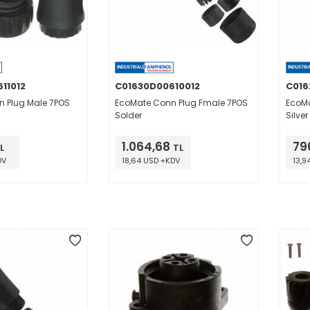
11012
C01630D00610012
C016
 Plug Male 7POS
EcoMate Conn Plug Fmale 7POS
EcoMa
Solder
Silve
1.064,68
79
L
TL
DV
18,64 USD +KDV
13,9