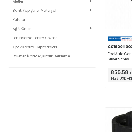
Aletler
Bant, Yapıştırıcı Materyal
Kutular
Ağ Ürünleri
Lehimleme, Lehim Sökme
C01620H003
Optik Kontrol Ekipmanları
EcoMate Conn
Etiketler, İşaretler, Kimlik Belirleme
Silver Screw
855,58
T
14,98 USD +K