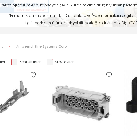
teknoloji çözümlerini kapsayan çeşitli kullanım alanları için yüksek perfo
*Firmamız, bu markanın Yetkili Distribütörü ve/veya Temsilcisi değildir. 
İlgili markanın ürünleri tek yetkili iş ortağı olduğumuz DigiKEY
nt
Amphenol Sine Systems Corp.
ler
Yeni Ürünler
Stoktakiler