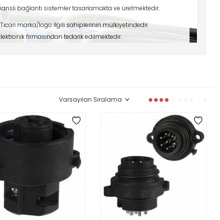
rmanslı bağlantı sistemler tasarlamakta ve üretmektedir.
Ticari marka/logo ilgili sahiplerinin mülkiyetindedir.
 Elektronik firmasından tedarik edilmektedir.