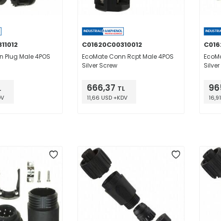
11012
C01620C00310012
C016
 Plug Male 4POS
EcoMate Conn Rcpt Male 4POS
EcoMa
Silver Screw
Silve
666,37
96
L
TL
DV
11,66 USD +KDV
16,9