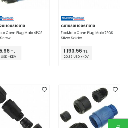
20H00310010
C01630H00611010
te Conn Plug Male 4POS
EcoMate Conn Plug Male 7POS
r Screw
Silver Solder
5,96
1.193,56
TL
TL
1 USD +KDV
20,89 USD +KDV