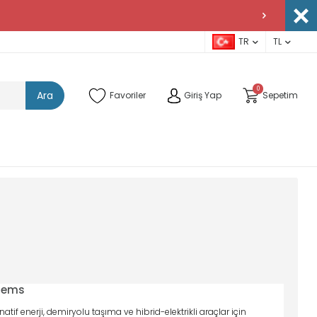
TR
TL
0
Ara
Favoriler
Giriş Yap
Sepetim
tems
tif enerji, demiryolu taşıma ve hibrid-elektrikli araçlar için