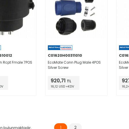
610012
C01620H00311010
C016
n Rcpt Fmale 7POS
EcoMate Conn Plug Male 4POS
EcoMa
Silver Screw
Silver
920,71
92
TL
DV
16,12 USD +KDV
16,2
1
2
n bulunmaktadır.