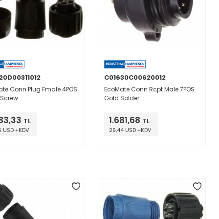
20D00311012
C01630C00620012
te Conn Plug Fmale 4POS
EcoMate Conn Rcpt Male 7POS
r Screw
Gold Solder
083,33
1.681,68
TL
TL
6 USD +KDV
29,44 USD +KDV