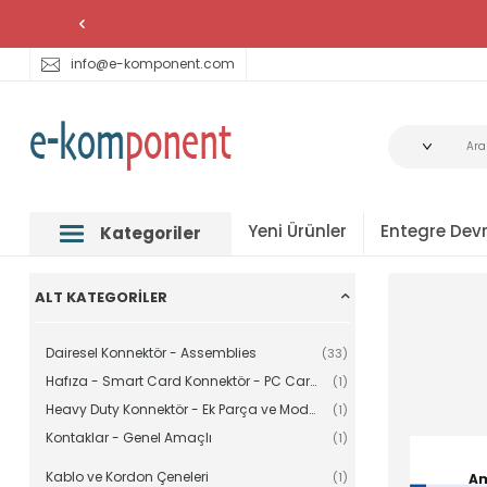
info@e-komponent.com
Yeni Ürünler
Entegre Devr
Kategoriler
ALT KATEGORILER
Dairesel Konnektör - Assemblies
(33)
Hafıza - Smart Card Konnektör - PC Card Soketler
(1)
Heavy Duty Konnektör - Ek Parça ve Modüller
(1)
Kontaklar - Genel Amaçlı
(1)
Kablo ve Kordon Çeneleri
(1)
Am