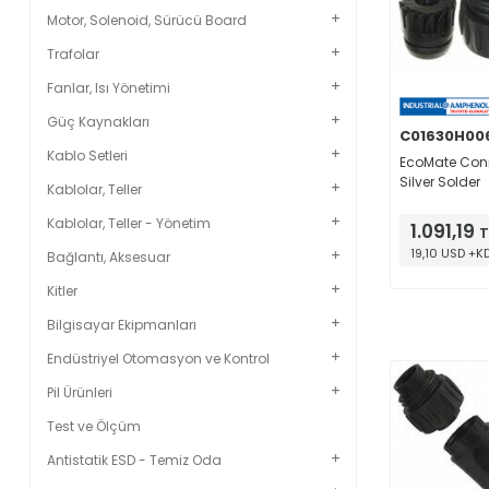
Motor, Solenoid, Sürücü Board
Trafolar
Fanlar, Isı Yönetimi
Güç Kaynakları
C01630H006
Kablo Setleri
EcoMate Conn
Silver Solder
Kablolar, Teller
Kablolar, Teller - Yönetim
1.091,19
T
19,10 USD +K
Bağlantı, Aksesuar
Kitler
Bilgisayar Ekipmanları
Endüstriyel Otomasyon ve Kontrol
Pil Ürünleri
Test ve Ölçüm
Antistatik ESD - Temiz Oda