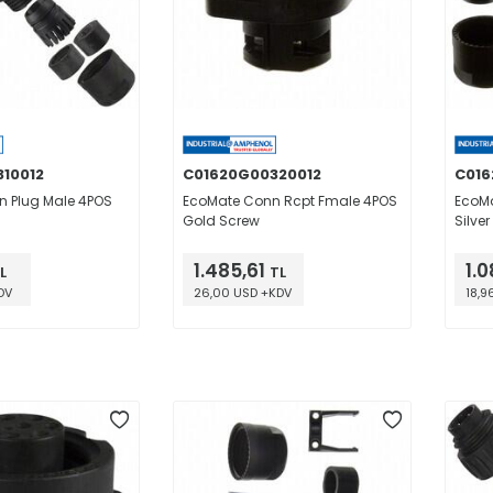
10012
C01620G00320012
C016
 Plug Male 4POS
EcoMate Conn Rcpt Fmale 4POS
EcoMa
Gold Screw
Silve
1.485,61
1.
L
TL
DV
26,00 USD +KDV
18,9