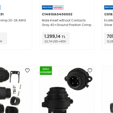
31
C14610A0400002
C016
 Crimp 20-26 AWG
Male Insert without Contacts
EcoMa
Gray 40+Ground Position Crimp
Silve
1.299,14
70
TL
DV
22,74 USD +KDV
12,2
HIZLI
GÖNDERİ