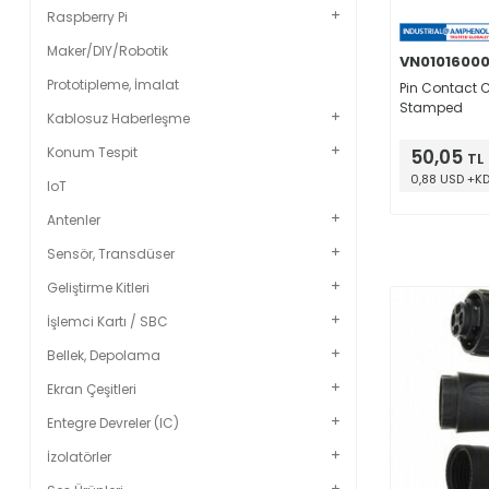
Raspberry Pi
Maker/DIY/Robotik
VN01016000
Prototipleme, İmalat
Pin Contact
Stamped
Kablosuz Haberleşme
Konum Tespit
50,05
TL
0,88 USD +K
IoT
Antenler
Sensör, Transdüser
Geliştirme Kitleri
İşlemci Kartı / SBC
Bellek, Depolama
Ekran Çeşitleri
Entegre Devreler (IC)
İzolatörler