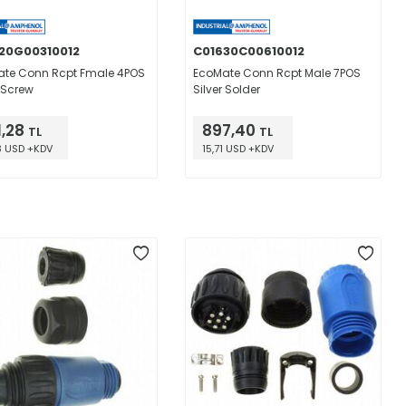
20G00310012
C01630C00610012
te Conn Rcpt Fmale 4POS
EcoMate Conn Rcpt Male 7POS
r Screw
Silver Solder
1,28
897,40
TL
TL
8 USD +KDV
15,71 USD +KDV