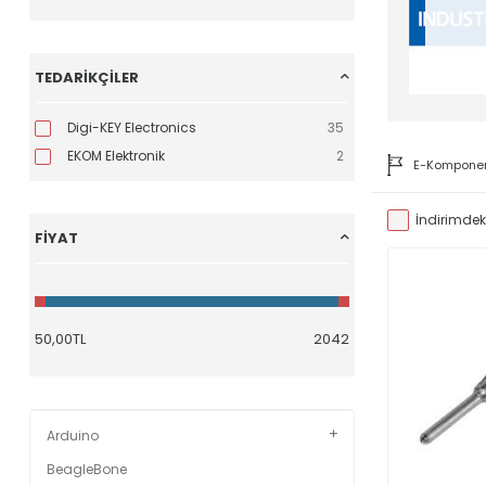
TEDARIKÇILER
Digi-KEY Electronics
35
EKOM Elektronik
2
E-Kompone
İndirimdeki
FIYAT
Arduino
BeagleBone