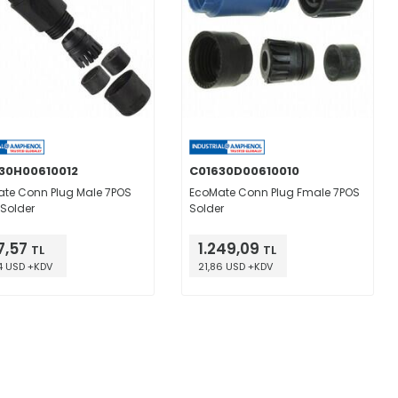
30H00610012
C01630D00610010
te Conn Plug Male 7POS
EcoMate Conn Plug Fmale 7POS
 Solder
Solder
7,57
1.249,09
TL
TL
4 USD +KDV
21,86 USD +KDV