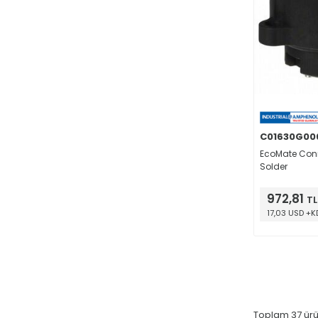
C01630G00
EcoMate Con
Solder
972,81
TL
17,03 USD +K
Toplam
37
ürü