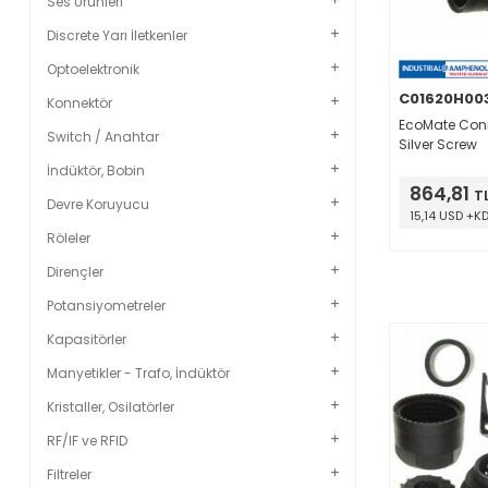
Ses Ürünleri
Discrete Yarı İletkenler
Optoelektronik
C01620H003
Konnektör
EcoMate Conn
Switch / Anahtar
Silver Screw
İndüktör, Bobin
864,81
T
Devre Koruyucu
15,14 USD +K
Röleler
Dirençler
Potansiyometreler
Kapasitörler
Manyetikler - Trafo, İndüktör
Kristaller, Osilatörler
RF/IF ve RFID
Filtreler