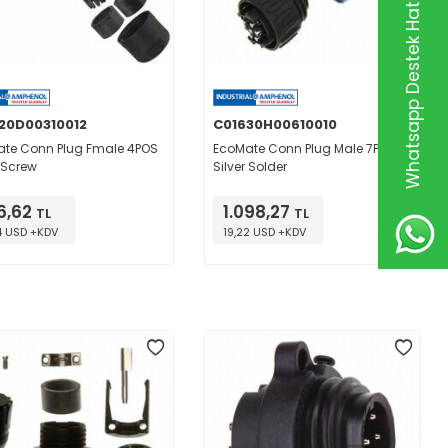
Whatsapp Destek Hattı
20D00310012
C01630H00610010
te Conn Plug Fmale 4POS
EcoMate Conn Plug Male 7POS
r Screw
Silver Solder
6,62
1.098,27
TL
TL
4 USD +KDV
19,22 USD +KDV