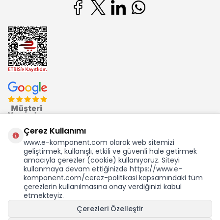
Çerez Kullanımı
www.e-komponent.com olarak web sitemizi
geliştirmek, kullanışlı, etkili ve güvenli hale getirmek
Ekom Elk. Elektronik San. ve Tic. A.Ş.'nin Tescilli Bir Markasıdır
amacıyla çerezler (cookie) kullanıyoruz. Siteyi
kullanmaya devam ettiğinizde https://www.e-
komponent.com/cerez-politikasi kapsamındaki tüm
çerezlerin kullanılmasına onay verdiğinizi kabul
etmekteyiz.
KDV Dahil Birim Fiyat
Çerezleri Özelleştir
6,85
TL