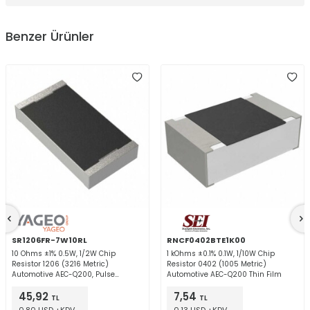
Benzer Ürünler
SR1206FR-7W10RL
RNCF0402BTE1K00
10 Ohms ±1% 0.5W, 1/2W Chip
1 kOhms ±0.1% 0.1W, 1/10W Chip
Resistor 1206 (3216 Metric)
Resistor 0402 (1005 Metric)
Automotive AEC-Q200, Pulse
Automotive AEC-Q200 Thin Film
Withstanding Thick Film
45,92
7,54
TL
TL