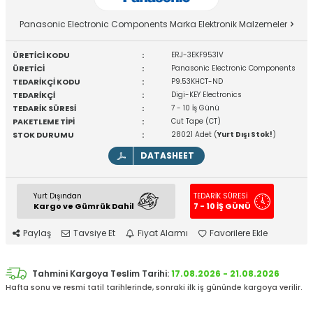
Panasonic Electronic Components Marka Elektronik Malzemeler
ÜRETİCİ KODU
:
ERJ-3EKF9531V
ÜRETİCİ
:
Panasonic Electronic Components
TEDARİKÇİ KODU
:
P9.53KHCT-ND
TEDARİKÇİ
:
Digi-KEY Electronics
TEDARİK SÜRESİ
:
7 - 10 İş Günü
PAKETLEME TİPİ
:
Cut Tape (CT)
STOK DURUMU
:
28021 Adet (
Yurt Dışı Stok!
)
DATASHEET
Yurt Dışından
TEDARİK SÜRESİ
Kargo ve Gümrük Dahil
7 - 10 İŞ GÜNÜ
Paylaş
Tavsiye Et
Fiyat Alarmı
Favorilere Ekle
Tahmini Kargoya Teslim Tarihi:
17.08.2026 - 21.08.2026
Hafta sonu ve resmi tatil tarihlerinde, sonraki ilk iş gününde kargoya verilir.