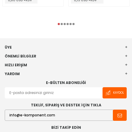
0,80 USD +KDV
0,13 USD +KDV
ÜYE
ÖNEMLI BILGILER
HIZLI ERIŞIM
YARDIM
E-BÜLTEN ABONELIĞI
KAYDOL
TEKLİF, SİPARİŞ VE DESTEK İÇİN TIKLA
BIZI TAKIP EDIN