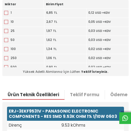
Miktar
Birim Fiyat
1
6,85 TL
0,12 USD +KDV
10
2,67 TL
0,05 USD +KDV
25
1,97 TL
0,03 USD +KDV
50
1,62 TL
0,03 USD +KDV
100
1,34 TL
0,02 USD +KDV
250
1,06 TL
0,02 USD +KDV
500
0,90 TL
0,02 USD +KDV
Yüksek Adetli Alımlarınız İçin Lütfen
Teklif İsteyiniz.
1000
0,78 TL
0,01 USD +KDV
W
h
t
a
p
p
D
e
s
e
H
a
t
t
Ürün Teknik Özellikleri
Teklif Formu
Ödeme S
ERJ-3EKF9531V - PANASONIC ELECTRONIC
COMPONENTS - RES SMD 9.53K OHM 1% 1/10W 0603
Direnç
9.53 kOhms