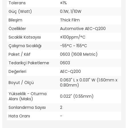
Tolerans
±1%
Güç (Watt)
0.1W, 1/10W
Bileşim
Thick Film
Özellikler
Automotive AEC-Q200
Sıcaklık Katsayısı
±100ppm/°C
Çalışma Sıcaklığı
-55°C ~ 155°C
Paket / Kılıf
0603 (1608 Metric)
Tedarikçi Paketleme
0603
Değerleri
AEC-Q200
0.063" L x 0.031" W (1.60mm x
Boyut / Ölçü
0.80mm)
Yükseklik - Oturma
0.022" (0.55mm)
Alanı (Maks)
Sonlandırma Sayısı
2
Hata Oranı
-