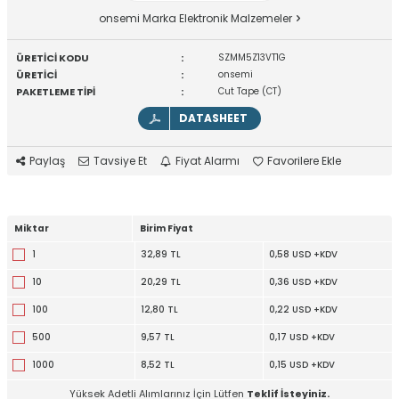
onsemi Marka Elektronik Malzemeler
ÜRETİCİ KODU
:
SZMM5Z13VT1G
ÜRETİCİ
:
onsemi
PAKETLEME TİPİ
:
Cut Tape (CT)
DATASHEET
Paylaş
Tavsiye Et
Fiyat Alarmı
Favorilere Ekle
Miktar
Birim Fiyat
1
32,89 TL
0,58 USD +KDV
10
20,29 TL
0,36 USD +KDV
100
12,80 TL
0,22 USD +KDV
500
9,57 TL
0,17 USD +KDV
1000
8,52 TL
0,15 USD +KDV
Yüksek Adetli Alımlarınız İçin Lütfen
Teklif İsteyiniz.