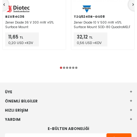
BZX84C36
TZQ5240B-GS08
Zener Diode 36 V 300 mW ±5%
Zener Diode 10 V 500 mW ±5%
Surface Mount
Surface Mount SOD-80 QuadroMELF
11,65
32,12
TL
TL
0,20 USD +KDV
0,56 USD +KDV
ÜYE
ÖNEMLI BILGILER
HIZLI ERIŞIM
YARDIM
E-BÜLTEN ABONELIĞI