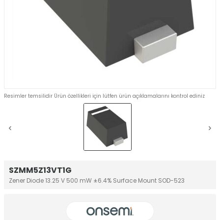
Resimler temsilidir Ürün özellikleri için lütfen ürün açıklamalarını kontrol ediniz
SZMM5Z13VT1G
Zener Diode 13.25 V 500 mW ±6.4% Surface Mount SOD-523