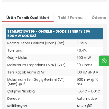
Ürün Teknik Özellikleri
Teklif Formu
Ödeme S
SZMM5Z13VT1G - ONSEMI - DIODE ZENER 13.25V
500MW SOD523
W
h
t
a
p
p
D
e
s
e
H
a
t
t
Normal Zener Gerilimi (Nom) (Vz)
13.25 V
Tolerans
±6.4%
Güç - Maks.
500 mW
Maksimum Empedans (Max) (Zzt)
30 Ohms
Ters Kaçak Akımı @ Vr
100 nA @ 8 V
Maksimum İleri Geçiş Gerilimi (Vf)
900 mV @ 10
(Max) @ If
mA
Çalışma Sıcaklığı
-65°C ~ 150°C
Derece
Automotive
Kalifikasyon
AEC-Q101