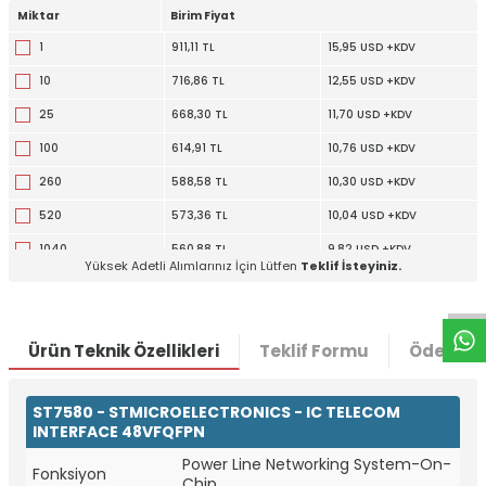
Miktar
Birim Fiyat
1
911,11 TL
15,95 USD +KDV
10
716,86 TL
12,55 USD +KDV
25
668,30 TL
11,70 USD +KDV
100
614,91 TL
10,76 USD +KDV
260
588,58 TL
10,30 USD +KDV
520
573,36 TL
10,04 USD +KDV
W
h
t
a
p
p
D
e
s
e
H
a
t
t
1040
560,88 TL
9,82 USD +KDV
Yüksek Adetli Alımlarınız İçin Lütfen
Teklif İsteyiniz.
Ürün Teknik Özellikleri
Teklif Formu
Ödeme S
ST7580 - STMICROELECTRONICS - IC TELECOM
INTERFACE 48VFQFPN
Power Line Networking System-On-
Fonksiyon
Chip