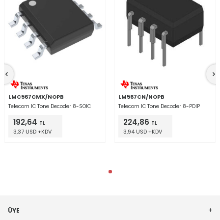
LMC567CMX/NOPB
LM567CN/NOPB
Telecom IC Tone Decoder 8-SOIC
Telecom IC Tone Decoder 8-PDIP
192,64
224,86
TL
TL
3,37 USD +KDV
3,94 USD +KDV
ÜYE