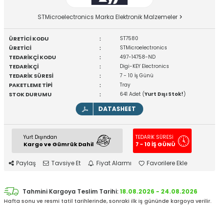
STMicroelectronics Marka Elektronik Malzemeler
ÜRETİCİ KODU
:
ST7580
ÜRETİCİ
:
STMicroelectronics
TEDARİKÇİ KODU
:
497-14758-ND
TEDARİKÇİ
:
Digi-KEY Electronics
TEDARİK SÜRESİ
:
7 - 10 İş Günü
PAKETLEME TİPİ
:
Tray
STOK DURUMU
:
641 Adet (
Yurt Dışı Stok!
)
DATASHEET
Yurt Dışından
TEDARİK SÜRESİ
Kargo ve Gümrük Dahil
7 - 10 İŞ GÜNÜ
Paylaş
Tavsiye Et
Fiyat Alarmı
Favorilere Ekle
Tahmini Kargoya Teslim Tarihi:
18.08.2026 - 24.08.2026
Hafta sonu ve resmi tatil tarihlerinde, sonraki ilk iş gününde kargoya verilir.