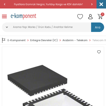
Fiyatlara Gümrük Vergisi, Yurtdışı Kargo ve KDV dahildir!
Amerika'dan 
0
Ara
E-Komponent
Entegre Devreler (IC)
Arabirim - Telekom
Telecom I