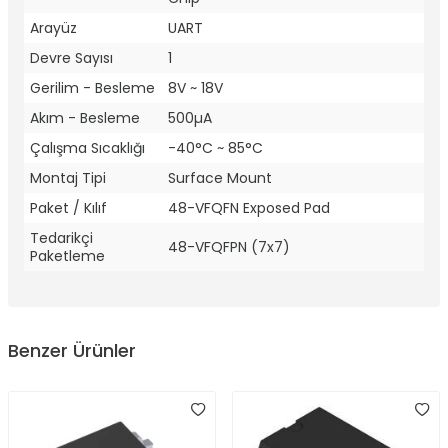
Arayüz
UART
Devre Sayısı
1
Gerilim - Besleme
8V ~ 18V
Akım - Besleme
500µA
Çalışma Sıcaklığı
-40°C ~ 85°C
Montaj Tipi
Surface Mount
Paket / Kılıf
48-VFQFN Exposed Pad
Tedarikçi
48-VFQFPN (7x7)
Paketleme
Benzer Ürünler