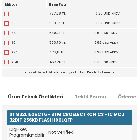
Miktar
Birim Fiyat
1
757,68 TL
13,27 USD +KDV
10
589,17 TL
10,32 USD +KDV
24
548,71 TL
9,61 USD +KDV
90
503,70 TL
8,82 USD +KDV
270
477,11 TL
8,36 USD +KDV
450
467,26 TL
8,18 USD +KDV
Yüksek Adetli Alımlarınız İçin Lütfen
Teklif İsteyiniz.
Ürün Teknik Özellikleri
Teklif Formu
Ödeme S
STM32L152VCT6 - STMICROELECTRONICS - IC MCU
32BIT 256KB FLASH 100LQFP
Digi-Key
Not Verified
Programlanabilir