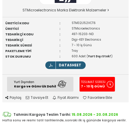
STMicroelectronics Marka Elektronik Malzemeler
ÜRETİCİ KODU
:
STM32L152VCT6
ÜRETİCİ
:
STMicroelectronics
TEDARİKÇİ KODU
:
497-15203-ND
TEDARİKÇİ
:
Digi-KEY Electronics
TEDARİK SÜRESİ
:
7 - 10 İş Günü
PAKETLEME TİPİ
:
Tray
STOK DURUMU
:
600 Adet (
Yurt Dışı Stok!
)
DATASHEET
Yurt Dışından
TESLİMAT SÜRESİ
Kargo ve Gümrük Dahil
7 - 10 İŞ GÜNÜ
Paylaş
Tavsiye Et
Fiyat Alarmı
Favorilere Ekle
Tahmini Kargoya Teslim Tarihi:
15.08.2026 - 20.08.2026
Hafta sonu ve resmi tatil tarihlerinde, sonraki ilk iş gününde kargoya verilir.