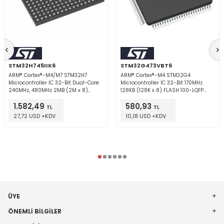
STM32H745IIK6
STM32G473VBT6
ARM® Cortex®-M4/M7 STM32H7
ARM® Cortex®-M4 STM32G4
Microcontroller IC 32-Bit Dual-Core
Microcontroller IC 32-Bit 170MHz
240MHz, 480MHz 2MB (2M x 8)
128KB (128K x 8) FLASH 100-LQFP
FLASH 176+25UFBGA (10x10)
(14x14)
1.582,49
580,93
TL
TL
27,72 USD +KDV
10,18 USD +KDV
ÜYE
ÖNEMLI BILGILER