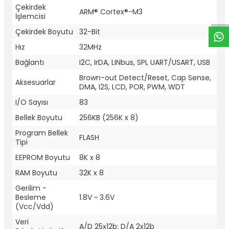
W
h
t
a
p
p
D
e
s
e
H
a
t
t
Çekirdek
ARM® Cortex®-M3
İşlemcisi
Çekirdek Boyutu
32-Bit
Hız
32MHz
Bağlantı
I2C, IrDA, LINbus, SPI, UART/USART, USB
Brown-out Detect/Reset, Cap Sense,
Aksesuarlar
DMA, I2S, LCD, POR, PWM, WDT
I/O Sayısı
83
Bellek Boyutu
256KB (256K x 8)
Program Bellek
FLASH
Tipi
EEPROM Boyutu
8K x 8
RAM Boyutu
32K x 8
Gerilim -
Besleme
1.8V ~ 3.6V
(Vcc/Vdd)
Veri
A/D 25x12b; D/A 2x12b