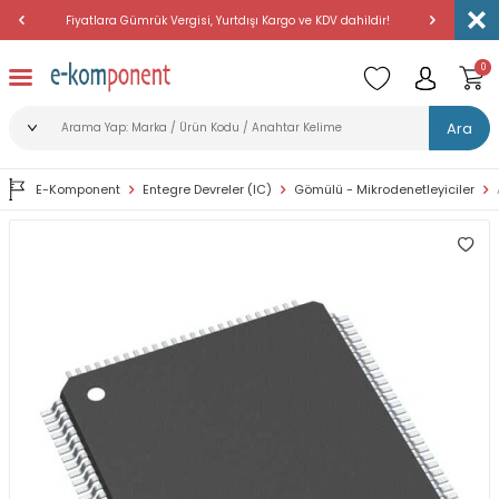
Fiyatlara Gümrük Vergisi, Yurtdışı Kargo ve KDV dahildir!
Amerika'dan 
0
Ara
E-Komponent
Entegre Devreler (IC)
Gömülü - Mikrodenetleyiciler