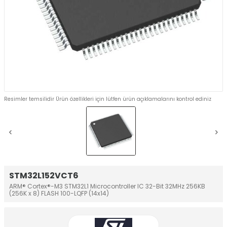
Resimler temsilidir Ürün özellikleri için lütfen ürün açıklamalarını kontrol ediniz
STM32L152VCT6
ARM® Cortex®-M3 STM32L1 Microcontroller IC 32-Bit 32MHz 256KB
(256K x 8) FLASH 100-LQFP (14x14)