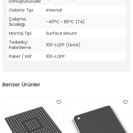
Dönüştürücüler
Osilatör Tipi
Internal
Çalışma
-40°C ~ 85°C (TA)
Sıcaklığı
Montaj Tipi
Surface Mount
Tedarikçi
100-LQFP (14x14)
Paketleme
Paket / Kılıf
100-LQFP
Benzer Ürünler