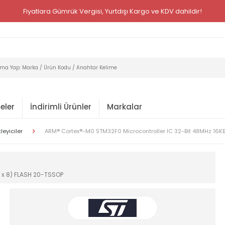
Fiyatlara Gümrük Vergisi, Yurtdışı Kargo ve KDV dahildir!
eler
İndirimli Ürünler
Markalar
eyiciler
ARM® Cortex®-M0 STM32F0 Microcontroller IC 32-Bit 48MHz 16KB
 x 8) FLASH 20-TSSOP