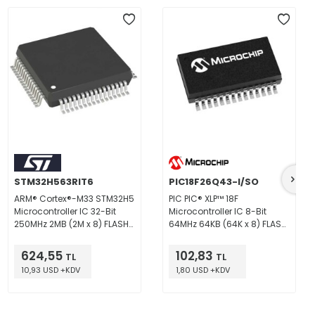
STM32H563RIT6
PIC18F26Q43-I/SO
ARM® Cortex®-M33 STM32H5
PIC PIC® XLP™ 18F
Microcontroller IC 32-Bit
Microcontroller IC 8-Bit
250MHz 2MB (2M x 8) FLASH
64MHz 64KB (64K x 8) FLASH
64-LQFP (10x10)
28-SOIC
624,55
102,83
TL
TL
10,93 USD +KDV
1,80 USD +KDV