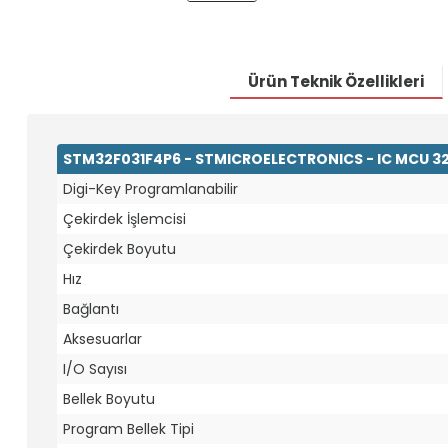
Ürün Teknik Özellikleri
STM32F031F4P6 - STMICROELECTRONICS - IC MCU 32
Digi-Key Programlanabilir
Çekirdek İşlemcisi
Çekirdek Boyutu
Hız
Bağlantı
Aksesuarlar
I/O Sayısı
Bellek Boyutu
Program Bellek Tipi