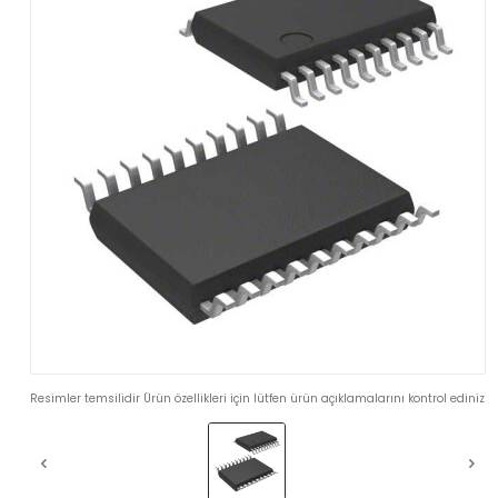
Resimler temsilidir Ürün özellikleri için lütfen ürün açıklamalarını kontrol ediniz