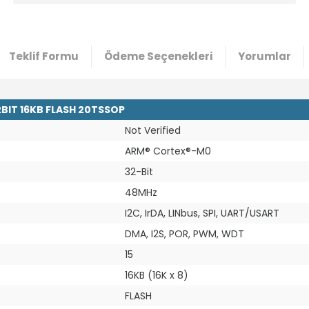
Teklif Formu
Ödeme Seçenekleri
Yorumlar
BIT 16KB FLASH 20TSSOP
Not Verified
ARM® Cortex®-M0
32-Bit
48MHz
I2C, IrDA, LINbus, SPI, UART/USART
DMA, I2S, POR, PWM, WDT
15
16KB (16K x 8)
FLASH