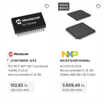
KARGO
BEDAVA
PIC16F18855-I/SS
MC9S12XEP100MAL
PIC PIC® XLP™ 16F, Functional
HCS12X HCS12X
Safety (FuSa)
Microcontroller IC 16-Bit
Microcontroller IC 8-Bit
50MHz 1MB (1M x 8) FLASH
32MHz 14KB (8K x 14) FLASH
112-LQFP (20x20)
28-SSOP
102,83
3.609,49
TL
TL
1,80 USD +KDV
63,18 USD +KDV