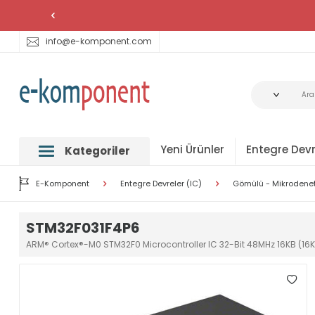
info@e-komponent.com
Yeni Ürünler
Entegre Devr
Kategoriler
E-Komponent
Entegre Devreler (IC)
Gömülü - Mikrodenetl
STM32F031F4P6
ARM® Cortex®-M0 STM32F0 Microcontroller IC 32-Bit 48MHz 16KB (16K