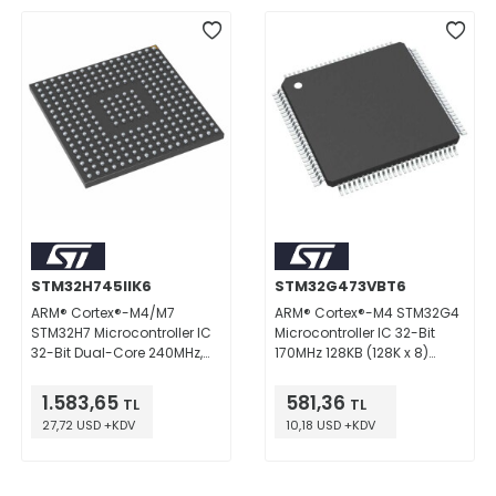
STM32H745IIK6
STM32G473VBT6
ARM® Cortex®-M4/M7
ARM® Cortex®-M4 STM32G4
STM32H7 Microcontroller IC
Microcontroller IC 32-Bit
32-Bit Dual-Core 240MHz,
170MHz 128KB (128K x 8)
480MHz 2MB (2M x 8) FLASH
FLASH 100-LQFP (14x14)
176+25UFBGA (10x10)
1.583,65
581,36
TL
TL
27,72 USD +KDV
10,18 USD +KDV