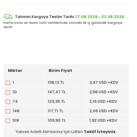
Tahmini Kargoya Teslim Tarihi:
17.08.2026 - 22.08.2026
Hafta sonu ve resmi tatil tarihlerinde, sonraki ilk iş gününde kargoya
verilir.
Miktar
Birim Fiyat
1
198,13 TL
3,47 USD +KDV
10
147,47 TL
2,58 USD +KDV
74
123,35 TL
2,16 USD +KDV
148
117,71 TL
2,06 USD +KDV
518
109,90 TL
1,92 USD +KDV
Yüksek Adetli Alımlarınız İçin Lütfen
Teklif İsteyiniz.