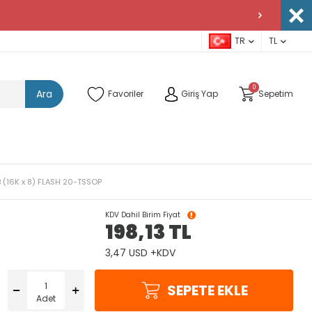
TR
TL
0
Ara
Favoriler
Giriş Yap
Sepetim
 (16K x 8) FLASH 20-TSSOP
KDV Dahil Birim Fiyat
198,13
TL
3,47 USD +KDV
SEPETE EKLE
Adet