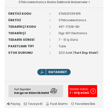
STMicroelectronics Marka Elektronik Malzemeler
ÜRETİCİ KODU
:
STM32F031F4P6
ÜRETİCİ
:
STMicroelectronics
TEDARİKÇİ KODU
:
497-17338-ND
TEDARİKÇİ
:
Digi-KEY Electronics
TEDARİK SÜRESİ
:
7 - 10 İş Günü
PAKETLEME TİPİ
:
Tube
STOK DURUMU
:
2021 Adet (
Yurt Dışı Stok!
)
DATASHEET
Yurt Dışından
TEDARİK SÜRESİ
Kargo ve Gümrük Dahil
7 - 10 İŞ GÜNÜ
Paylaş
Tavsiye Et
Fiyat Alarmı
Favorilere Ekle