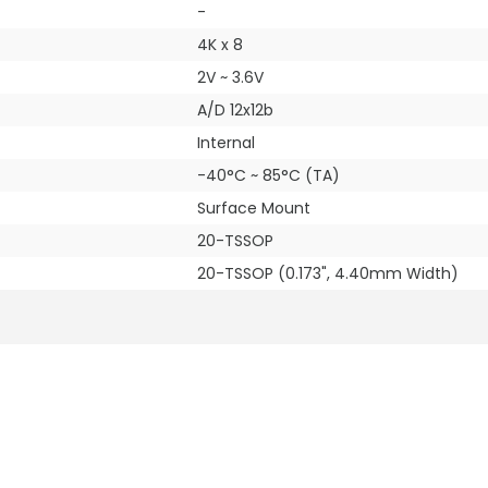
-
4K x 8
2V ~ 3.6V
A/D 12x12b
Internal
-40°C ~ 85°C (TA)
Surface Mount
20-TSSOP
20-TSSOP (0.173", 4.40mm Width)