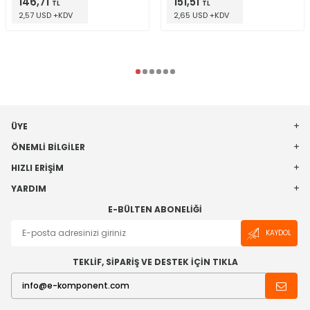
146,71
151,51
TL
TL
2,57 USD +KDV
2,65 USD +KDV
ÜYE
ÖNEMLI BILGILER
HIZLI ERIŞIM
YARDIM
E-BÜLTEN ABONELIĞI
KAYDOL
TEKLİF, SİPARİŞ VE DESTEK İÇİN TIKLA