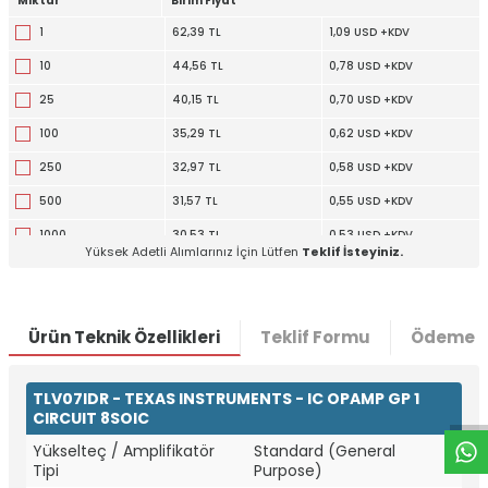
Miktar
Birim Fiyat
1
62,39 TL
1,09 USD +KDV
10
44,56 TL
0,78 USD +KDV
25
40,15 TL
0,70 USD +KDV
100
35,29 TL
0,62 USD +KDV
250
32,97 TL
0,58 USD +KDV
500
31,57 TL
0,55 USD +KDV
1000
30,53 TL
0,53 USD +KDV
Yüksek Adetli Alımlarınız İçin Lütfen
Teklif İsteyiniz.
Ürün Teknik Özellikleri
Teklif Formu
Ödeme S
W
h
t
a
p
p
D
e
s
e
H
a
t
t
TLV07IDR - TEXAS INSTRUMENTS - IC OPAMP GP 1
CIRCUIT 8SOIC
Yükselteç / Amplifikatör
Standard (General
Tipi
Purpose)