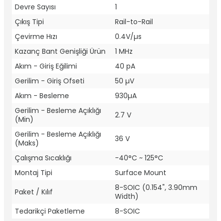
Devre Sayısı
1
Çıkış Tipi
Rail-to-Rail
Çevirme Hızı
0.4V/µs
Kazanç Bant Genişliği Ürün
1 MHz
Akım - Giriş Eğilimi
40 pA
Gerilim - Giriş Ofseti
50 µV
Akım - Besleme
930µA
Gerilim - Besleme Açıklığı
2.7 V
(Min)
Gerilim - Besleme Açıklığı
36 V
(Maks)
Çalışma Sıcaklığı
-40°C ~ 125°C
Montaj Tipi
Surface Mount
8-SOIC (0.154", 3.90mm
Paket / Kılıf
Width)
Tedarikçi Paketleme
8-SOIC