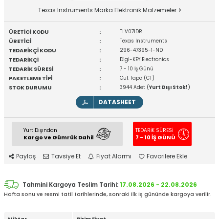
Texas Instruments Marka Elektronik Malzemeler
ÜRETİCİ KODU
:
TLV07IDR
ÜRETİCİ
:
Texas Instruments
TEDARİKÇİ KODU
:
296-47395-1-ND
TEDARİKÇİ
:
Digi-KEY Electronics
TEDARİK SÜRESİ
:
7 - 10 İş Günü
PAKETLEME TİPİ
:
Cut Tape (CT)
STOK DURUMU
:
3944 Adet (
Yurt Dışı Stok!
)
DATASHEET
Yurt Dışından
TEDARİK SÜRESİ
Kargo ve Gümrük Dahil
7 - 10 İŞ GÜNÜ
Paylaş
Tavsiye Et
Fiyat Alarmı
Favorilere Ekle
Tahmini Kargoya Teslim Tarihi:
17.08.2026 - 22.08.2026
Hafta sonu ve resmi tatil tarihlerinde, sonraki ilk iş gününde kargoya verilir.