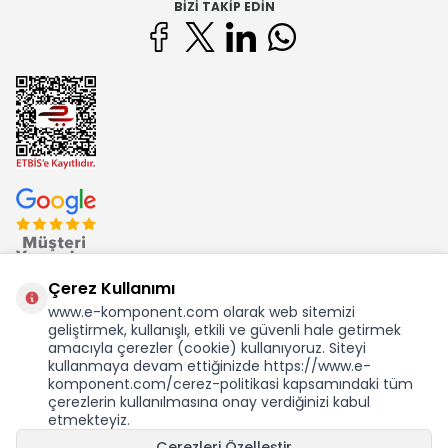
BIZI TAKIP EDIN
Çerez Kullanımı
www.e-komponent.com olarak web sitemizi
geliştirmek, kullanışlı, etkili ve güvenli hale getirmek
Ekom Elk. Elektronik San. ve Tic. A.Ş.'nin Tescilli Bir Markasıdır
amacıyla çerezler (cookie) kullanıyoruz. Siteyi
kullanmaya devam ettiğinizde https://www.e-
komponent.com/cerez-politikasi kapsamındaki tüm
çerezlerin kullanılmasına onay verdiğinizi kabul
etmekteyiz.
KDV Dahil Birim Fiyat
Çerezleri Özelleştir