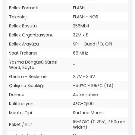
Bellek Formatı
FLASH
Teknoloji
FLASH - NOR
Bellek Boyutu
256Mbit
Bellek Organizasyonu
32M x 8
Bellek Arayüzü
SPI - Quad I/O, QPI
Saat Frekansı
66 MHz
Yazma Döngüsü Süresi -
-
Word, Sayfa
Gerilim - Besleme
2.7V ~ 3.6V
Çalışma Sıcaklığı
-40°C ~ 105°C (TA)
Derece
Automotive
Kalifikasyon
AEC-Q100
Montaj Tipi
Surface Mount
16-SOIC (0.295", 7.50mm
Paket / Kılıf
Width)