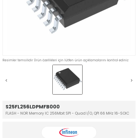
Resimler temsilidir Ürün özellikleri için lütfen ürün açıklamalarını kontrol ediniz
S25FL256LDPMFB000
FLASH - NOR Memory IC 256Mbit SPI - Quad I/O, QPI 66 MHz 16-SOIC