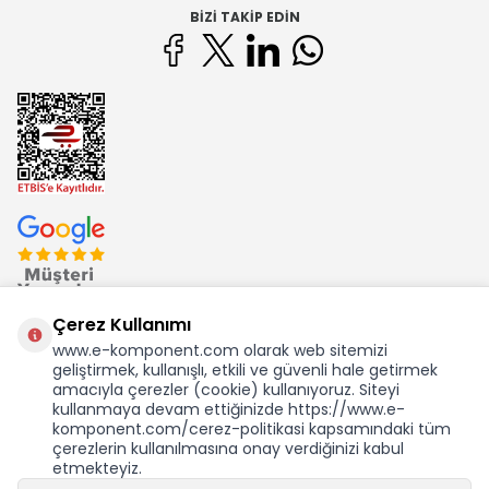
BIZI TAKIP EDIN
Çerez Kullanımı
www.e-komponent.com olarak web sitemizi
geliştirmek, kullanışlı, etkili ve güvenli hale getirmek
Ekom Elk. Elektronik San. ve Tic. A.Ş.'nin Tescilli Bir Markasıdır
amacıyla çerezler (cookie) kullanıyoruz. Siteyi
kullanmaya devam ettiğinizde https://www.e-
komponent.com/cerez-politikasi kapsamındaki tüm
çerezlerin kullanılmasına onay verdiğinizi kabul
etmekteyiz.
KDV Dahil Birim Fiyat