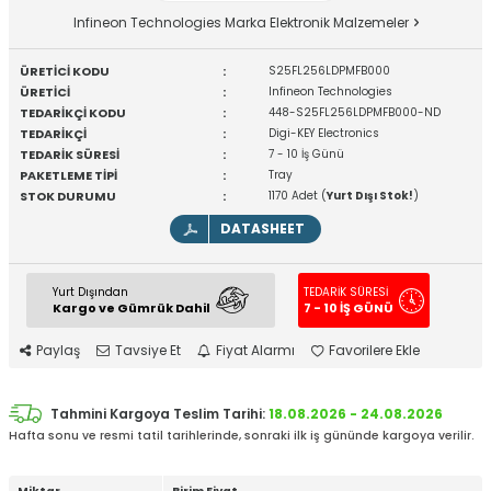
Infineon Technologies Marka Elektronik Malzemeler
ÜRETİCİ KODU
:
S25FL256LDPMFB000
ÜRETİCİ
:
Infineon Technologies
TEDARİKÇİ KODU
:
448-S25FL256LDPMFB000-ND
TEDARİKÇİ
:
Digi-KEY Electronics
TEDARİK SÜRESİ
:
7 - 10 İş Günü
PAKETLEME TİPİ
:
Tray
STOK DURUMU
:
1170 Adet (
Yurt Dışı Stok!
)
DATASHEET
Yurt Dışından
TEDARİK SÜRESİ
Kargo ve Gümrük Dahil
7 - 10 İŞ GÜNÜ
Paylaş
Tavsiye Et
Fiyat Alarmı
Favorilere Ekle
Tahmini Kargoya Teslim Tarihi:
18.08.2026 - 24.08.2026
Hafta sonu ve resmi tatil tarihlerinde, sonraki ilk iş gününde kargoya verilir.