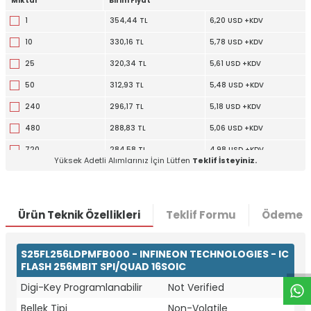
Miktar
Birim Fiyat
1
354,44 TL
6,20 USD +KDV
10
330,16 TL
5,78 USD +KDV
25
320,34 TL
5,61 USD +KDV
50
312,93 TL
5,48 USD +KDV
240
296,17 TL
5,18 USD +KDV
480
288,83 TL
5,06 USD +KDV
720
284,58 TL
4,98 USD +KDV
Yüksek Adetli Alımlarınız İçin Lütfen
Teklif İsteyiniz.
1200
279,30 TL
4,89 USD +KDV
Ürün Teknik Özellikleri
Teklif Formu
Ödeme S
W
h
t
a
p
p
D
e
s
e
H
a
t
t
S25FL256LDPMFB000 - INFINEON TECHNOLOGIES - IC
FLASH 256MBIT SPI/QUAD 16SOIC
Digi-Key Programlanabilir
Not Verified
Bellek Tipi
Non-Volatile