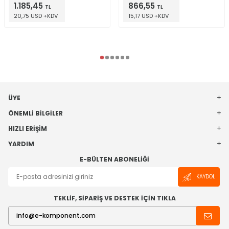
1.185,45
866,55
TL
TL
20,75 USD +KDV
15,17 USD +KDV
ÜYE
ÖNEMLI BILGILER
HIZLI ERIŞIM
YARDIM
E-BÜLTEN ABONELIĞI
KAYDOL
TEKLİF, SİPARİŞ VE DESTEK İÇİN TIKLA