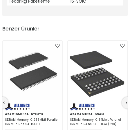
Tedarikçi Paketleme
16-SOIC
Benzer Ürünler
AS4C16M16SA-6TINTR
AS4C4M16SA-6BAN
SDRAM Memory IC 256Mbit Parallel
SDRAM Memory IC 64Mbit Parallel
166 MHz 5 ns 54-TSOP II
166 MHz 5.4 ns 54-TFBGA (8x8)