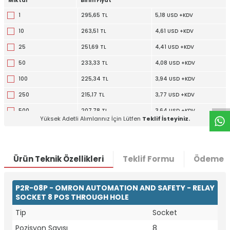
Miktar
Birim Fiyat
1
295,65 TL
5,18 USD +KDV
10
263,51 TL
4,61 USD +KDV
25
251,69 TL
4,41 USD +KDV
50
233,33 TL
4,08 USD +KDV
W
h
t
a
p
p
D
e
s
e
H
a
t
t
100
225,34 TL
3,94 USD +KDV
250
215,17 TL
3,77 USD +KDV
500
207,78 TL
3,64 USD +KDV
Yüksek Adetli Alımlarınız İçin Lütfen
Teklif İsteyiniz.
1200
207,10 TL
3,63 USD +KDV
Ürün Teknik Özellikleri
Teklif Formu
Ödeme S
P2R-08P - OMRON AUTOMATION AND SAFETY - RELAY
SOCKET 8 POS THROUGH HOLE
Tip
Socket
Pozisyon Sayısı
8