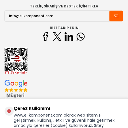
TEKLİF, SİPARİŞ VE DESTEK İÇİN TIKLA
BIZI TAKIP EDIN
Çerez Kullanımı
www.e-komponent.com olarak web sitemizi
geliştirmek, kullanışlı, etkili ve güvenli hale getirmek
Ekom Elk. Elektronik San. ve Tic. A.Ş.'nin Tescilli Bir Markasıdır
amacıyla çerezler (cookie) kullanıyoruz. Siteyi