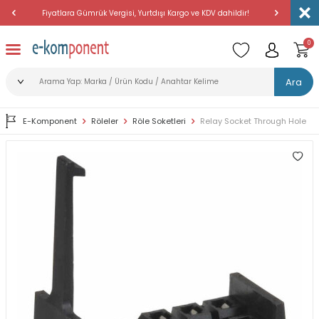
Fiyatlara Gümrük Vergisi, Yurtdışı Kargo ve KDV dahildir!
Amerika'dan 
0
Ara
E-Komponent
Röleler
Röle Soketleri
Relay Socket Through Hole