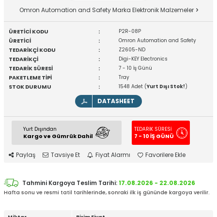
Omron Automation and Safety Marka Elektronik Malzemeler
ÜRETİCİ KODU
:
P2R-08P
ÜRETİCİ
:
Omron Automation and Safety
TEDARİKÇİ KODU
:
Z2605-ND
TEDARİKÇİ
:
Digi-KEY Electronics
TEDARİK SÜRESİ
:
7 - 10 İş Günü
PAKETLEME TİPİ
:
Tray
STOK DURUMU
:
1548 Adet (
Yurt Dışı Stok!
)
DATASHEET
Yurt Dışından
TEDARİK SÜRESİ
Kargo ve Gümrük Dahil
7 - 10 İŞ GÜNÜ
Paylaş
Tavsiye Et
Fiyat Alarmı
Favorilere Ekle
Tahmini Kargoya Teslim Tarihi:
17.08.2026 - 22.08.2026
Hafta sonu ve resmi tatil tarihlerinde, sonraki ilk iş gününde kargoya verilir.