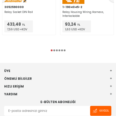
3052590000
1-1904045-2
Relay Socket DIN Rail
Relay Housing Wiring Harness,
Interlockable
433,48
93,24
TL
TL
7,59 USD +KDV
1,63 USD +KDV
ÜYE
ÖNEMLI BILGILER
HIZLI ERIŞIM
YARDIM
E-BÜLTEN ABONELIĞI
KAYDOL