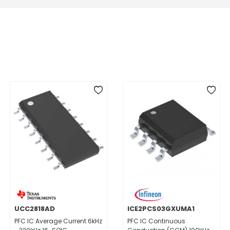
UCC2818AD
ICE2PCS03GXUMA1
PFC IC Average Current 6kHz
PFC IC Continuous