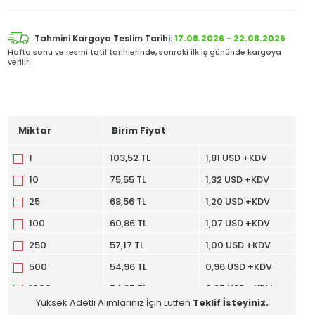
Tahmini Kargoya Teslim Tarihi:
17.08.2026 - 22.08.2026
Hafta sonu ve resmi tatil tarihlerinde, sonraki ilk iş gününde kargoya
verilir.
Miktar
Birim Fiyat
1
103,52 TL
1,81 USD +KDV
10
75,55 TL
1,32 USD +KDV
25
68,56 TL
1,20 USD +KDV
100
60,86 TL
1,07 USD +KDV
250
57,17 TL
1,00 USD +KDV
500
54,96 TL
0,96 USD +KDV
1000
54,37 TL
0,95 USD +KDV
Yüksek Adetli Alımlarınız İçin Lütfen
Teklif İsteyiniz.