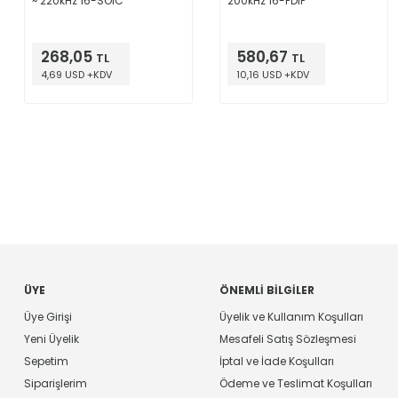
~ 220kHz 16-SOIC
200kHz 16-PDIP
268,05
580,67
TL
TL
4,69 USD +KDV
10,16 USD +KDV
ÜYE
ÖNEMLI BILGILER
Üye Girişi
Üyelik ve Kullanım Koşulları
Yeni Üyelik
Mesafeli Satış Sözleşmesi
Sepetim
İptal ve İade Koşulları
Siparişlerim
Ödeme ve Teslimat Koşulları