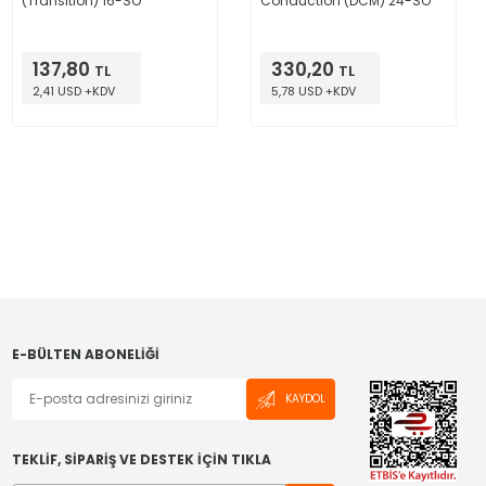
(Transition) 16-SO
Conduction (DCM) 24-SO
137,80
330,20
TL
TL
2,41 USD +KDV
5,78 USD +KDV
E-BÜLTEN ABONELIĞI
KAYDOL
TEKLİF, SİPARİŞ VE DESTEK İÇİN TIKLA