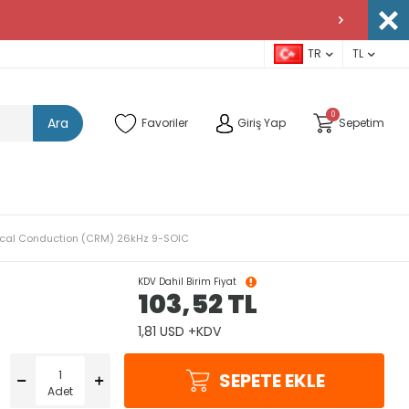
TR
TL
0
Ara
Favoriler
Giriş Yap
Sepetim
tical Conduction (CRM) 26kHz 9-SOIC
KDV Dahil Birim Fiyat
103,52
TL
1,81 USD +KDV
SEPETE EKLE
Adet