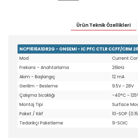
Ürün Teknik Özellikleri
NCP1616A1DR2G - ONSEMI - IC PFC CTLR CCFF/CRM 2
Mod
Current Con
Frekans - Anahtarlama
26kHz
Akım - Başlangıç
12 mA
Gerilim - Besleme
9.5V ~ 28V
Çalışma Sıcaklığı
-40°C ~ 125
Montaj Tipi
Surface Mo
Paket / Kılıf
10-SOP (0.1
Tedarikçi Paketleme
9-SOIC