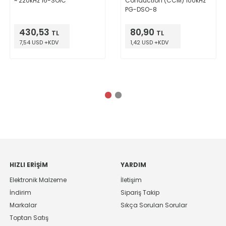
~ 220kHz 16-SOIC
Conduction (CCM) 100kHz
PG-DSO-8
430,53
80,90
TL
TL
7,54 USD +KDV
1,42 USD +KDV
HIZLI ERIŞIM
YARDIM
Elektronik Malzeme
İletişim
İndirim
Sipariş Takip
Markalar
Sıkça Sorulan Sorular
Toptan Satış