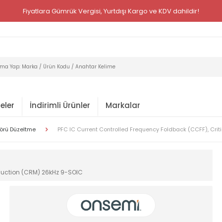
Fiyatlara Gümrük Vergisi, Yurtdışı Kargo ve KDV dahildir!
eler
İndirimli Ürünler
Markalar
törü Düzeltme
PFC IC Current Controlled Frequency Foldback (CCFF), Cri
nduction (CRM) 26kHz 9-SOIC