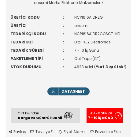
onsemi Marka Elektronik Malzemeler
ÜRETİCİ KODU
:
NCP1616A1DR2G
ÜRETİCİ
:
onsemi
TEDARİKÇİ KODU
:
NCP1616A1DR2GOSCT-ND
TEDARİKÇİ
:
Digi-KEY Electronics
TEDARİK SÜRESİ
:
7 - 10 İş Günü
PAKETLEME TİPİ
:
Cut Tape (CT)
STOK DURUMU
:
4628 Adet (
Yurt Dışı Stok!
)
DATASHEET
Yurt Dışından
TEDARİK SÜRESİ
Kargo ve Gümrük Dahil
7 - 10 İŞ GÜNÜ
Paylaş
Tavsiye Et
Fiyat Alarmı
Favorilere Ekle