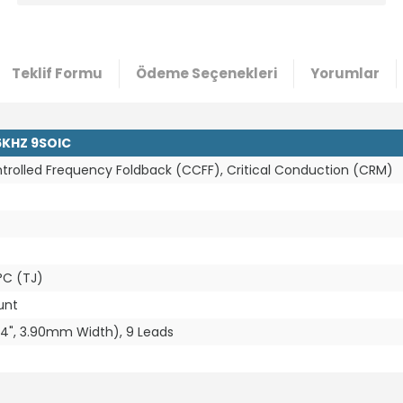
Teklif Formu
Ödeme Seçenekleri
Yorumlar
6KHZ 9SOIC
trolled Frequency Foldback (CCFF), Critical Conduction (CRM)
°C (TJ)
unt
54", 3.90mm Width), 9 Leads