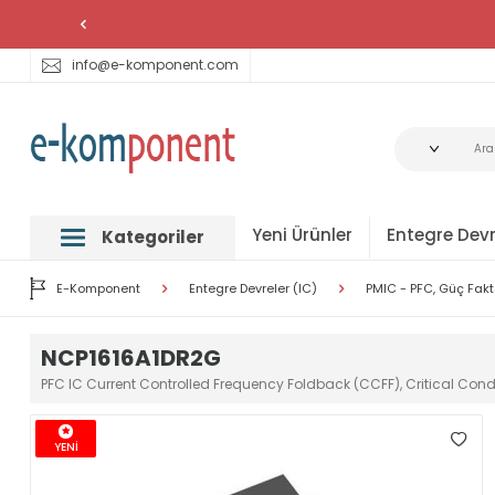
info@e-komponent.com
Yeni Ürünler
Entegre Devr
Kategoriler
E-Komponent
Entegre Devreler (IC)
PMIC - PFC, Güç Fak
NCP1616A1DR2G
PFC IC Current Controlled Frequency Foldback (CCFF), Critical Co
YENİ