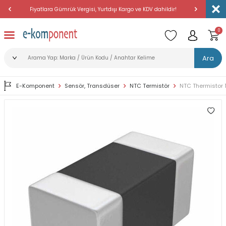
Fiyatlara Gümrük Vergisi, Yurtdışı Kargo ve KDV dahildir!
Amerika'dan 
0
Ara
E-Komponent
Sensör, Transdüser
NTC Termistör
NTC Thermistor 