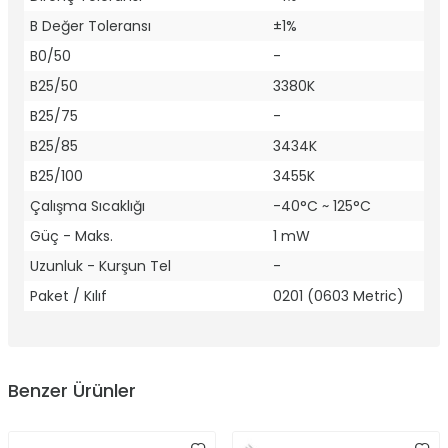
B Değer Toleransı
±1%
B0/50
-
B25/50
3380K
B25/75
-
B25/85
3434K
B25/100
3455K
Çalışma Sıcaklığı
-40°C ~ 125°C
Güç - Maks.
1 mW
Uzunluk - Kurşun Tel
-
Paket / Kılıf
0201 (0603 Metric)
Benzer Ürünler