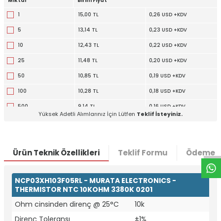
Miktar
Birim Fiyat
1
15,00 TL
0,26 USD +KDV
5
13,14 TL
0,23 USD +KDV
10
12,43 TL
0,22 USD +KDV
25
11,48 TL
0,20 USD +KDV
50
10,85 TL
0,19 USD +KDV
100
10,28 TL
0,18 USD +KDV
500
9,14 TL
0,16 USD +KDV
Yüksek Adetli Alımlarınız İçin Lütfen
Teklif İsteyiniz.
W
h
t
a
p
p
D
e
s
e
H
a
t
t
1000
8,72 TL
0,15 USD +KDV
5000
7,87 TL
0,14 USD +KDV
Ürün Teknik Özellikleri
Teklif Formu
Ödeme S
NCP03XH103F05RL - MURATA ELECTRONICS -
THERMISTOR NTC 10KOHM 3380K 0201
Ohm cinsinden direnç @ 25°C
10k
Direnç Toleransı
±1%