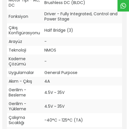
Motor Tipi - AC,
Brushless DC (BLDC)
DC
Driver - Fully Integrated, Control and
Fonksiyon
Power Stage
Çıkış
Half Bridge (3)
Konfigürasyonu
Arayüz
-
Teknoloji
NMOS
Kademe
-
Çözümü
Uygulamalar
General Purpose
Akım - Çıkış
4A
Gerilim -
4.5V ~ 35V
Besleme
Gerilim -
4.5V ~ 35V
Yükleme
Çalışma
-40°C ~ 125°C (TA)
Sıcaklığı