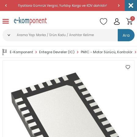
Fiyatlara Gümrük Vergisi, Yurtdışı Kargo ve KDV dahildir!
Amerika'dan 
0
Ara
E-Komponent
Entegre Devreler (IC)
PMIC - Motor Sürücü, Kontrolör