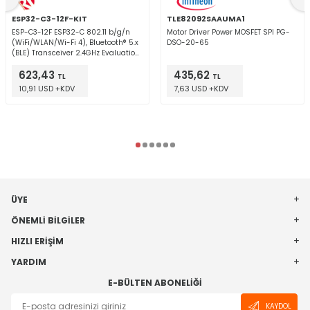
ESP32-C3-12F-KIT
TLE82092SAAUMA1
ESP-C3-12F ESP32-C 802.11 b/g/n
Motor Driver Power MOSFET SPI PG-
(WiFi/WLAN/Wi-Fi 4), Bluetooth® 5.x
DSO-20-65
(BLE) Transceiver 2.4GHz Evaluation
Board
623,43
435,62
TL
TL
10,91 USD +KDV
7,63 USD +KDV
ÜYE
ÖNEMLI BILGILER
HIZLI ERIŞIM
YARDIM
E-BÜLTEN ABONELIĞI
KAYDOL