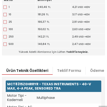
Miktar
Birim Fiyat
1
240,46 TL
4,21 USD +KDV
10
181,26 TL
3,17 USD +KDV
25
166,37 TL
2,91 USD +KDV
100
150,02 TL
2,63 USD +KDV
250
142,21 TL
2,49 USD +KDV
500
140,84 TL
2,47 USD +KDV
Yüksek Adetli Alımlarınız İçin Lütfen
Teklif İsteyiniz.
Ürün Teknik Özellikleri
Teklif Formu
Ödeme S
MCT8315Z0HRRYR - TEXAS INSTRUMENTS - 40-V
W
h
t
a
p
p
D
e
s
e
H
a
t
t
MAX, 4-A PEAK, SENSORED TRA
Motor Tipi -
Multiphase
Kademeli