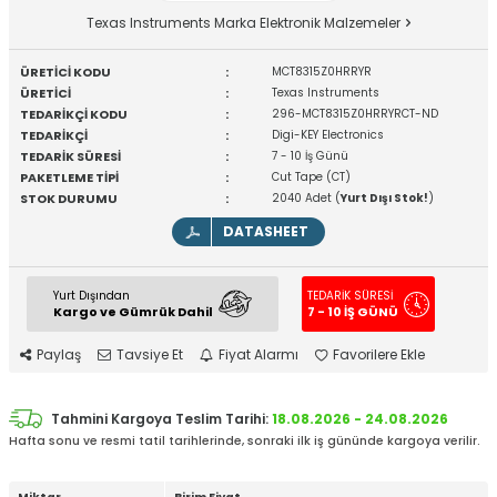
Texas Instruments Marka Elektronik Malzemeler
ÜRETİCİ KODU
:
MCT8315Z0HRRYR
ÜRETİCİ
:
Texas Instruments
TEDARİKÇİ KODU
:
296-MCT8315Z0HRRYRCT-ND
TEDARİKÇİ
:
Digi-KEY Electronics
TEDARİK SÜRESİ
:
7 - 10 İş Günü
PAKETLEME TİPİ
:
Cut Tape (CT)
STOK DURUMU
:
2040 Adet (
Yurt Dışı Stok!
)
DATASHEET
Yurt Dışından
TEDARİK SÜRESİ
Kargo ve Gümrük Dahil
7 - 10 İŞ GÜNÜ
Paylaş
Tavsiye Et
Fiyat Alarmı
Favorilere Ekle
Tahmini Kargoya Teslim Tarihi:
18.08.2026 - 24.08.2026
Hafta sonu ve resmi tatil tarihlerinde, sonraki ilk iş gününde kargoya verilir.