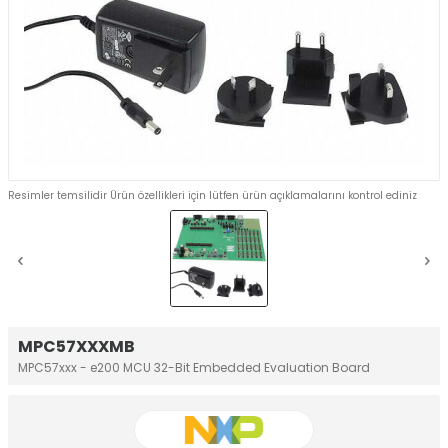
Resimler temsilidir Ürün özellikleri için lütfen ürün açıklamalarını kontrol ediniz
MPC57XXXMB
MPC57xxx - e200 MCU 32-Bit Embedded Evaluation Board