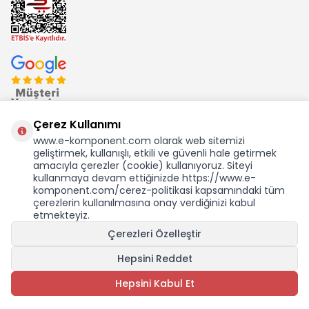
Çerez Kullanımı
www.e-komponent.com olarak web sitemizi
geliştirmek, kullanışlı, etkili ve güvenli hale getirmek
Ekom Elk. Elektronik San. ve Tic. A.Ş.'nin Tescilli Bir Markasıdır
amacıyla çerezler (cookie) kullanıyoruz. Siteyi
kullanmaya devam ettiğinizde https://www.e-
komponent.com/cerez-politikasi kapsamındaki tüm
çerezlerin kullanılmasına onay verdiğinizi kabul
etmekteyiz.
KDV Dahil Birim Fiyat
Çerezleri Özelleştir
39.516,25
TL
691,69 USD +KDV
Hepsini Reddet
SEPETE EKLE
Hepsini Kabul Et
Adet
T
-Soft
E-Ticaret
Sistemleriyle Hazırlanmıştır.