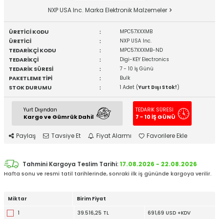
NXP USA Inc. Marka Elektronik Malzemeler
ÜRETİCİ KODU
:
MPC57XXXMB
ÜRETİCİ
:
NXP USA Inc.
TEDARİKÇİ KODU
:
MPC57XXXMB-ND
TEDARİKÇİ
:
Digi-KEY Electronics
TEDARİK SÜRESİ
:
7 - 10 İş Günü
PAKETLEME TİPİ
:
Bulk
STOK DURUMU
:
1 Adet (
Yurt Dışı Stok!
)
Yurt Dışından
TEDARİK SÜRESİ
Kargo ve Gümrük Dahil
7 - 10 İŞ GÜNÜ
Paylaş
Tavsiye Et
Fiyat Alarmı
Favorilere Ekle
Tahmini Kargoya Teslim Tarihi:
17.08.2026 - 22.08.2026
Hafta sonu ve resmi tatil tarihlerinde, sonraki ilk iş gününde kargoya verilir.
Miktar
Birim Fiyat
1
39.516,25 TL
691,69 USD +KDV