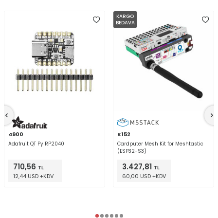
KARGO
BEDAVA
4900
K152
Adafruit QT Py RP2040
Cardputer Mesh Kit for Meshtastic
(ESP32-S3)
710,56
3.427,81
TL
TL
12,44 USD +KDV
60,00 USD +KDV