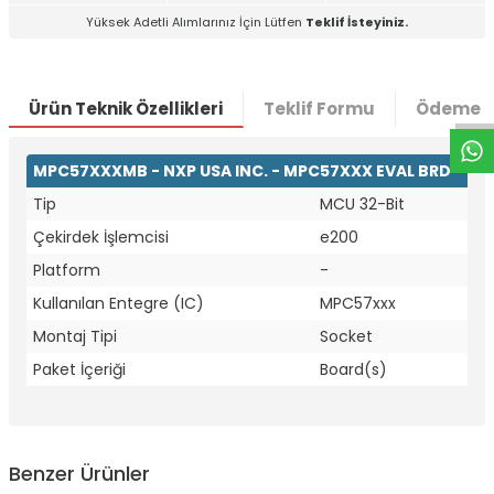
Yüksek Adetli Alımlarınız İçin Lütfen
Teklif İsteyiniz.
W
h
t
a
p
p
D
e
s
e
H
a
t
t
Ürün Teknik Özellikleri
Teklif Formu
Ödeme S
MPC57XXXMB - NXP USA INC. - MPC57XXX EVAL BRD
Tip
MCU 32-Bit
Çekirdek İşlemcisi
e200
Platform
-
Kullanılan Entegre (IC)
MPC57xxx
Montaj Tipi
Socket
Paket İçeriği
Board(s)
Benzer Ürünler