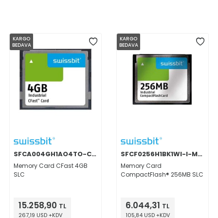
KARGO
KARGO
BEDAVA
BEDAVA
SFCA004GH1AO4TO-C-DA-226-STD
SFCF0256H1BK1WI-I-MS-513-STD
Memory Card CFast 4GB
Memory Card
SLC
CompactFlash® 256MB SLC
15.258,90
6.044,31
TL
TL
267,19 USD +KDV
105,84 USD +KDV