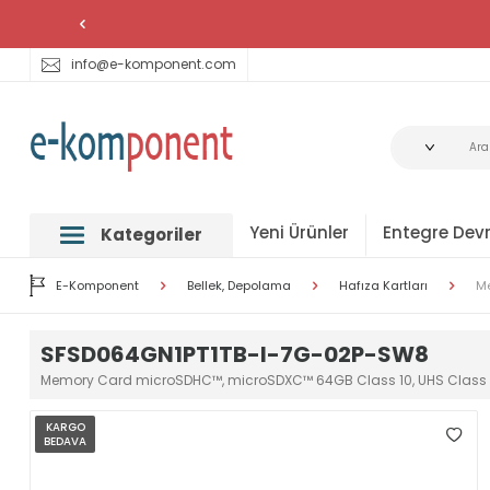
info@e-komponent.com
Yeni Ürünler
Entegre Devr
Kategoriler
E-Komponent
Bellek, Depolama
Hafıza Kartları
Me
SFSD064GN1PT1TB-I-7G-02P-SW8
Memory Card microSDHC™, microSDXC™ 64GB Class 10, UHS Class 
KARGO
BEDAVA