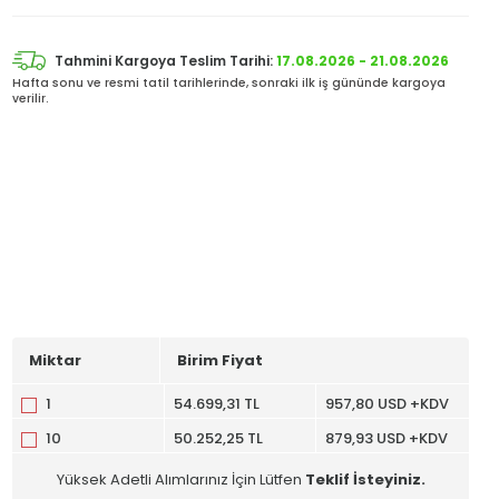
Tahmini Kargoya Teslim Tarihi:
17.08.2026 - 21.08.2026
Hafta sonu ve resmi tatil tarihlerinde, sonraki ilk iş gününde kargoya
verilir.
Miktar
Birim Fiyat
1
54.699,31 TL
957,80 USD +KDV
10
50.252,25 TL
879,93 USD +KDV
Yüksek Adetli Alımlarınız İçin Lütfen
Teklif İsteyiniz.