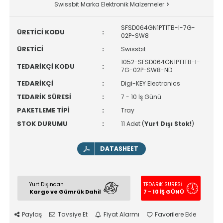
Swissbit Marka Elektronik Malzemeler
SFSD064GN1PT1TB-I-7G-
ÜRETİCİ KODU
:
02P-SW8
ÜRETİCİ
:
Swissbit
1052-SFSD064GN1PT1TB-I-
TEDARİKÇİ KODU
:
7G-02P-SW8-ND
TEDARİKÇİ
:
Digi-KEY Electronics
TEDARİK SÜRESİ
:
7 - 10 İş Günü
PAKETLEME TİPİ
:
Tray
STOK DURUMU
:
11 Adet (
Yurt Dışı Stok!
)
DATASHEET
Yurt Dışından
TEDARİK SÜRESİ
Kargo ve Gümrük Dahil
7 - 10 İŞ GÜNÜ
Paylaş
Tavsiye Et
Fiyat Alarmı
Favorilere Ekle