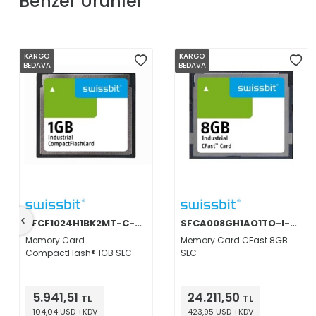
Benzer Ürünler
KARGO
KARGO
BEDAVA
BEDAVA
SFCF1024H1BK2MT-C-MO-553-SMA
SFCA008GH1AO1TO-I-DB-226-STD
Memory Card
Memory Card CFast 8GB
CompactFlash® 1GB SLC
SLC
5.941,51
24.211,50
TL
TL
104,04 USD +KDV
423,95 USD +KDV