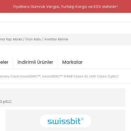
Fiyatlara Gümrük Vergisi, Yurtdışı Kargo ve KDV dahildir!
eler
İndirimli Ürünler
Markalar
mory Card microSDHC™, microSDXC™ 64GB Class 10, UHS Class 3 pSLC
3 pSLC