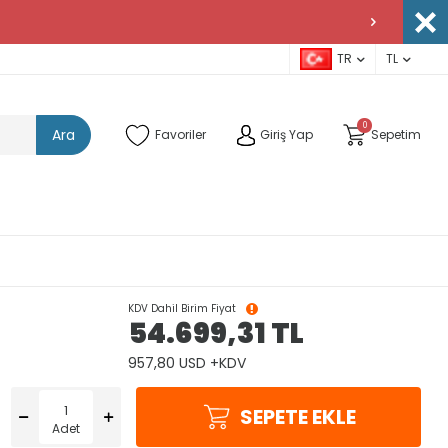
TR
TL
0
Ara
Favoriler
Giriş Yap
Sepetim
KDV Dahil Birim Fiyat
54.699,31
TL
957,80 USD +KDV
SEPETE EKLE
Adet