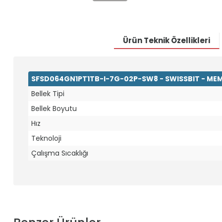
Ürün Teknik Özellikleri
SFSD064GN1PT1TB-I-7G-02P-SW8 - SWISSBIT - MEM
Bellek Tipi
Bellek Boyutu
Hız
Teknoloji
Çalışma Sıcaklığı