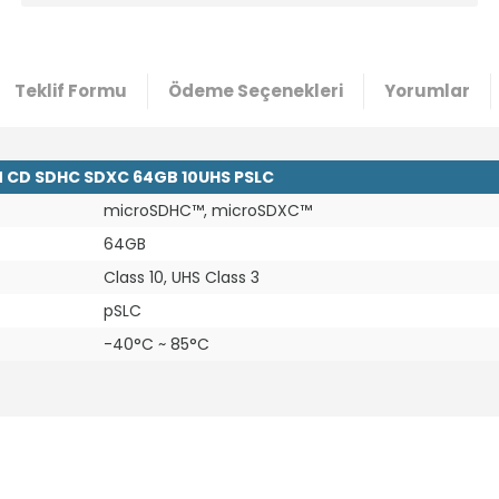
Teklif Formu
Ödeme Seçenekleri
Yorumlar
 CD SDHC SDXC 64GB 10UHS PSLC
microSDHC™, microSDXC™
64GB
Class 10, UHS Class 3
pSLC
-40°C ~ 85°C