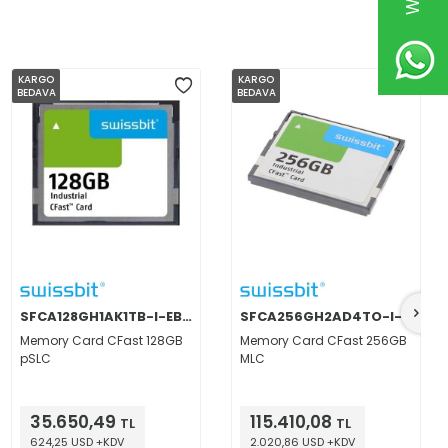
KARGO
KARGO
BEDAVA
BEDAVA
SFCA128GH1AK1TB-I-EB-21E-STD
SFCA256GH2AD4TO-I-HT-246-STD
Memory Card CFast 128GB
Memory Card CFast 256GB
pSLC
MLC
35.650,49
115.410,08
TL
TL
624,25 USD +KDV
2.020,86 USD +KDV