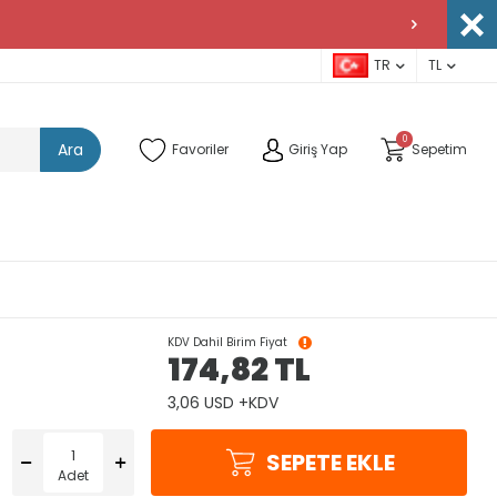
TR
TL
0
Ara
Favoriler
Giriş Yap
Sepetim
KDV Dahil Birim Fiyat
174,82
TL
3,06 USD +KDV
SEPETE EKLE
Adet