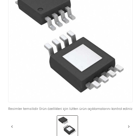
Resimler temsilidir Ürün özellikleri için lütfen ürün açıklamalarını kontrol ediniz