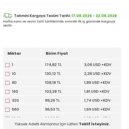
Tahmini Kargoya Teslim Tarihi:
17.08.2026 - 22.08.2026
Hafta sonu ve resmi tatil tarihlerinde, sonraki ilk iş gününde kargoya
verilir.
Miktar
Birim Fiyat
1
174,82 TL
3,06 USD +KDV
10
130,12 TL
2,28 USD +KDV
80
108,18 TL
1,89 USD +KDV
160
103,28 TL
1,81 USD +KDV
320
99,26 TL
1,74 USD +KDV
560
96,53 TL
1,69 USD +KDV
1040
93,98 TL
1,65 USD +KDV
Yüksek Adetli Alımlarınız İçin Lütfen
Teklif İsteyiniz.