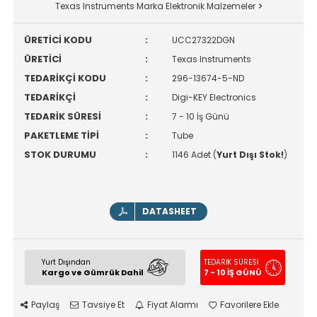
Texas Instruments Marka Elektronik Malzemeler
ÜRETİCİ KODU
:
UCC27322DGN
ÜRETİCİ
:
Texas Instruments
TEDARİKÇİ KODU
:
296-13674-5-ND
TEDARİKÇİ
:
Digi-KEY Electronics
TEDARİK SÜRESİ
:
7 - 10 İş Günü
PAKETLEME TİPİ
:
Tube
STOK DURUMU
:
1146 Adet (
Yurt Dışı Stok!
)
DATASHEET
Yurt Dışından
TEDARİK SÜRESİ
Kargo ve Gümrük Dahil
7 - 10 İŞ GÜNÜ
Paylaş
Tavsiye Et
Fiyat Alarmı
Favorilere Ekle