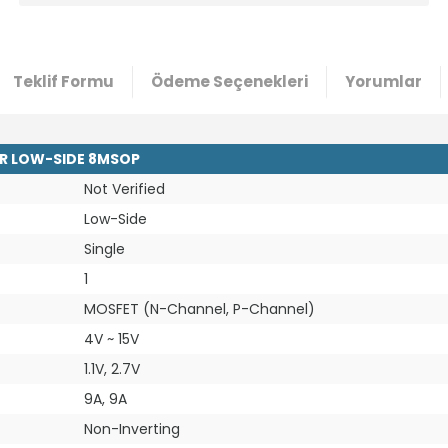
Teklif Formu
Ödeme Seçenekleri
Yorumlar
VR LOW-SIDE 8MSOP
Not Verified
Low-Side
Single
1
MOSFET (N-Channel, P-Channel)
4V ~ 15V
1.1V, 2.7V
9A, 9A
Non-Inverting