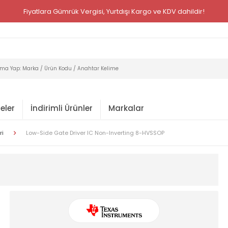
Fiyatlara Gümrük Vergisi, Yurtdışı Kargo ve KDV dahildir!
eler
İndirimli Ürünler
Markalar
ri
Low-Side Gate Driver IC Non-Inverting 8-HVSSOP