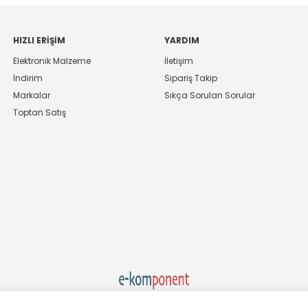
HIZLI ERIŞIM
YARDIM
Elektronik Malzeme
İletişim
İndirim
Sipariş Takip
Markalar
Sıkça Sorulan Sorular
Toptan Satış
Ekom Elk. Elektronik San. ve Tic. A.Ş.'nin Tescilli Bir Markasıdır