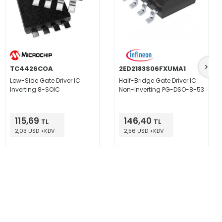
TC4426COA
2ED2183S06FXUMA1
Low-Side Gate Driver IC
Half-Bridge Gate Driver IC
Inverting 8-SOIC
Non-Inverting PG-DSO-8-53
115,69
146,40
TL
TL
2,03 USD +KDV
2,56 USD +KDV