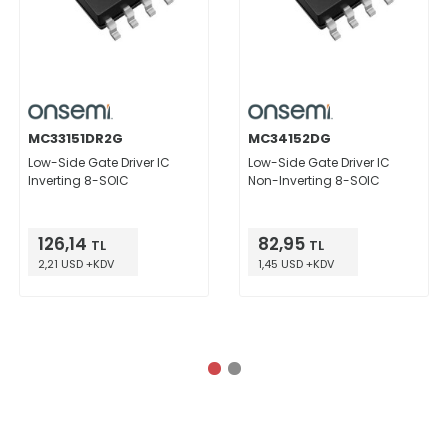
MC33151DR2G
MC34152DG
Low-Side Gate Driver IC
Low-Side Gate Driver IC
Inverting 8-SOIC
Non-Inverting 8-SOIC
126,14
82,95
TL
TL
2,21 USD +KDV
1,45 USD +KDV