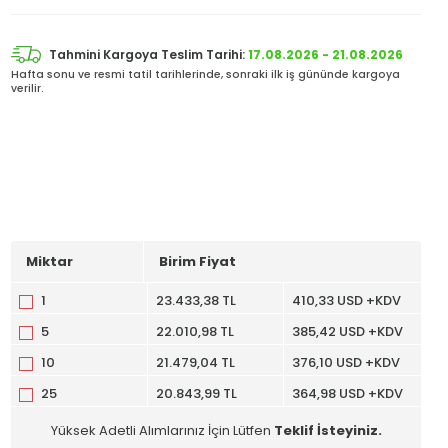
Tahmini Kargoya Teslim Tarihi:
17.08.2026 - 21.08.2026
Hafta sonu ve resmi tatil tarihlerinde, sonraki ilk iş gününde kargoya
verilir.
Miktar
Birim Fiyat
1
23.433,38 TL
410,33 USD +KDV
5
22.010,98 TL
385,42 USD +KDV
10
21.479,04 TL
376,10 USD +KDV
25
20.843,99 TL
364,98 USD +KDV
Yüksek Adetli Alımlarınız İçin Lütfen
Teklif İsteyiniz.