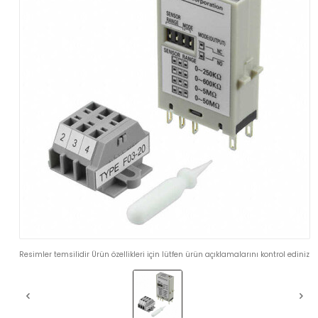
Resimler temsilidir Ürün özellikleri için lütfen ürün açıklamalarını kontrol ediniz