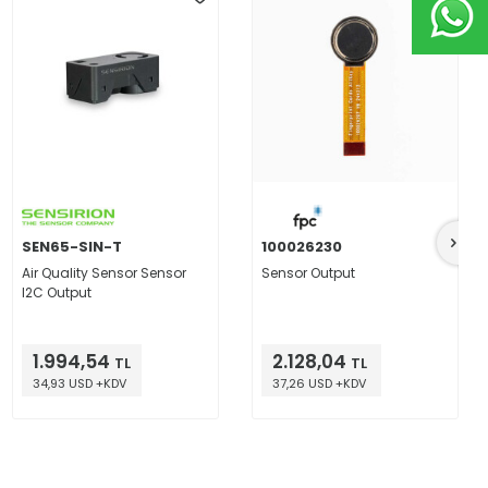
SEN65-SIN-T
100026230
Air Quality Sensor Sensor
Sensor Output
I2C Output
1.994,54
2.128,04
TL
TL
34,93 USD +KDV
37,26 USD +KDV