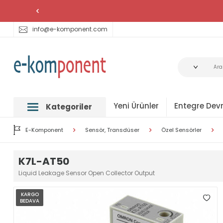
info@e-komponent.com
Yeni Ürünler
Entegre Devr
Kategoriler
E-Komponent
Sensör, Transdüser
Özel Sensörler
K7L-AT50
Liquid Leakage Sensor Open Collector Output
KARGO
BEDAVA