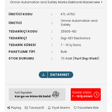
Omron Automation and Safety Marka Elektronik Malzemeler
ÜRETİCİ KODU
:
K7L-AT50
Omron Automation and
ÜRETİCİ
:
Safety
TEDARİKÇİ KODU
:
Z5905-ND
TEDARİKÇİ
:
Digi-KEY Electronics
TEDARİK SÜRESİ
:
7 - 10 İş Günü
PAKETLEME TİPİ
:
Bulk
STOK DURUMU
:
70 Adet (
Yurt Dışı Stok!
)
DATASHEET
Yurt Dışından
TEDARİK SÜRESİ
Kargo ve Gümrük Dahil
7 - 10 İŞ GÜNÜ
Paylaş
Tavsiye Et
Fiyat Alarmı
Favorilere Ekle