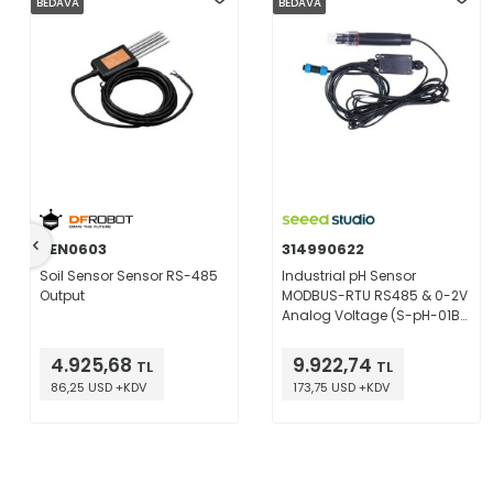
BEDAVA
BEDAVA
SEN0603
314990622
Soil Sensor Sensor RS-485
Industrial pH Sensor
Output
MODBUS-RTU RS485 & 0-2V
Analog Voltage (S-pH-01B),
with waterproof aviation
connector
4.925,68
9.922,74
TL
TL
86,25 USD +KDV
173,75 USD +KDV