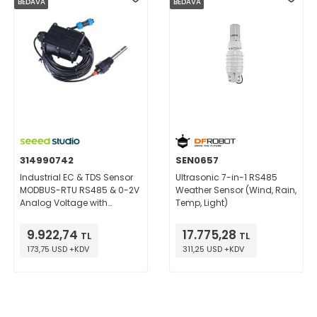
BEDAVA
BEDAVA
314990742
SEN0657
Industrial EC & TDS Sensor
Ultrasonic 7-in-1 RS485
MODBUS-RTU RS485 & 0-2V
Weather Sensor (Wind, Rain,
Analog Voltage with
Temp, Light)
waterproof aviation
connector
9.922,74
17.775,28
TL
TL
173,75 USD +KDV
311,25 USD +KDV