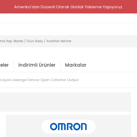
Amerika'dan Düzenli Olarak Günlük Yükleme Yapıyoruz.
eler
İndirimli Ürünler
Markalar
Liquid Leakage Sensor Open Collector Output