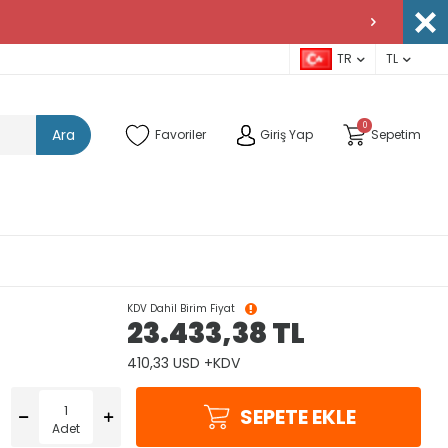
TR
TL
0
Ara
Favoriler
Giriş Yap
Sepetim
KDV Dahil Birim Fiyat
23.433,38
TL
410,33 USD +KDV
SEPETE EKLE
Adet