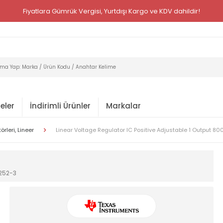
Fiyatlara Gümrük Vergisi, Yurtdışı Kargo ve KDV dahildir!
eler
İndirimli Ürünler
Markalar
rleri, Lineer
Linear Voltage Regulator IC Positive Adjustable 1 Output 
-252-3