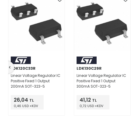
LDK120C33R
LDK130C29R
Linear Voltage Regulator IC
Linear Voltage Regulator IC
Positive Fixed 1 Output
Positive Fixed 1 Output
200mA SOT-323-5
300mA SOT-323-5
26,04
41,12
TL
TL
0,46 USD +KDV
0,72 USD +KDV