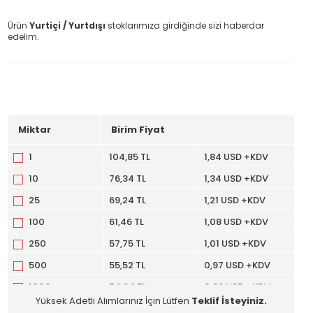
Ürün
Yurtiçi / Yurtdışı
stoklarımıza girdiğinde sizi haberdar
edelim.
Miktar
Birim Fiyat
1
104,85 TL
1,84 USD +KDV
10
76,34 TL
1,34 USD +KDV
25
69,24 TL
1,21 USD +KDV
100
61,46 TL
1,08 USD +KDV
250
57,75 TL
1,01 USD +KDV
500
55,52 TL
0,97 USD +KDV
1000
54,94 TL
0,96 USD +KDV
Yüksek Adetli Alımlarınız İçin Lütfen
Teklif İsteyiniz.