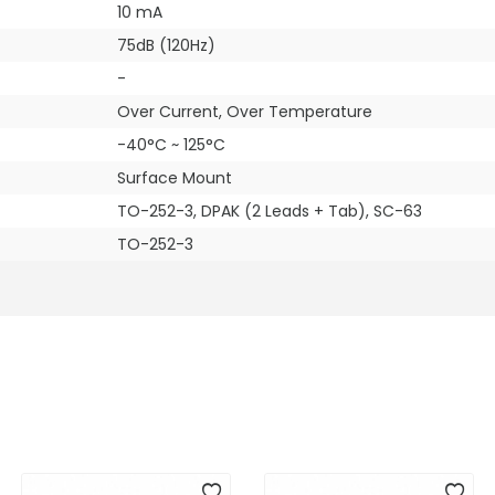
10 mA
75dB (120Hz)
-
Over Current, Over Temperature
-40°C ~ 125°C
Surface Mount
TO-252-3, DPAK (2 Leads + Tab), SC-63
TO-252-3