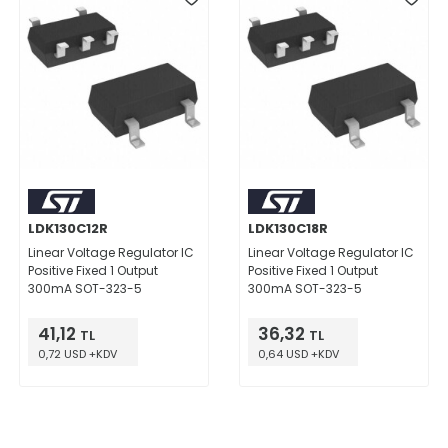
LDK130C12R
LDK130C18R
Linear Voltage Regulator IC
Linear Voltage Regulator IC
Positive Fixed 1 Output
Positive Fixed 1 Output
300mA SOT-323-5
300mA SOT-323-5
41,12
36,32
TL
TL
0,72 USD +KDV
0,64 USD +KDV