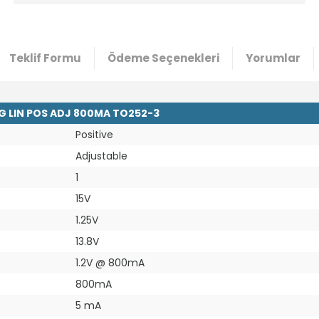
Teklif Formu
Ödeme Seçenekleri
Yorumlar
EG LIN POS ADJ 800MA TO252-3
Positive
Adjustable
1
15V
1.25V
13.8V
1.2V @ 800mA
800mA
5 mA