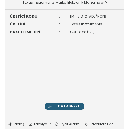
Texas Instruments Marka Elektronik Malzemeler
ÜRETİCİ KODU
:
LM1117IDTX-ADJ/NOPB
ÜRETİCİ
:
Texas Instruments
PAKETLEME TİPİ
:
Cut Tape (CT)
DATASHEET
Paylaş
Tavsiye Et
Fiyat Alarmı
Favorilere Ekle