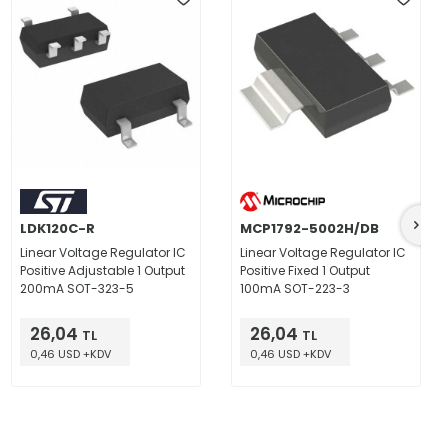
LDK120C-R
MCP1792-5002H/DB
Linear Voltage Regulator IC
Linear Voltage Regulator IC
Positive Adjustable 1 Output
Positive Fixed 1 Output
200mA SOT-323-5
100mA SOT-223-3
26,04
26,04
TL
TL
0,46 USD +KDV
0,46 USD +KDV