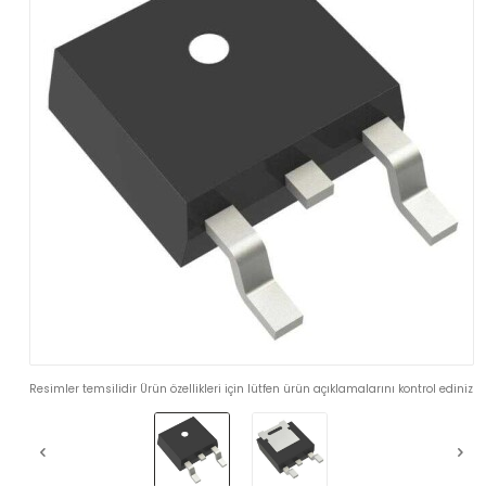
Resimler temsilidir Ürün özellikleri için lütfen ürün açıklamalarını kontrol ediniz