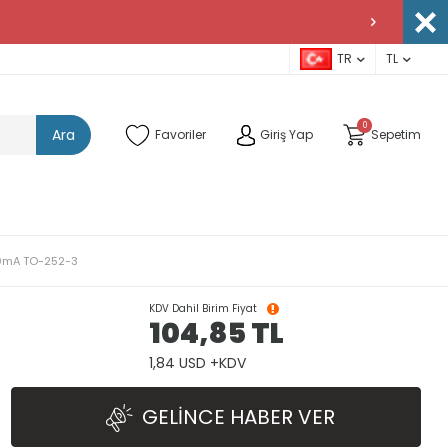
TR
TL
0
Ara
Favoriler
Giriş Yap
Sepetim
800mA TO-252-3
KDV Dahil Birim Fiyat
104,85
TL
1,84 USD +KDV
GELINCE HABER VER