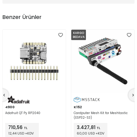
Benzer Ürünler
KARGO
BEDAVA
4900
K152
Adafruit QT Py RP2040
Cardputer Mesh Kit for Meshtastic
(ESP32-S3)
710,56
3.427,81
TL
TL
12,44 USD +KDV
60,00 USD +KDV