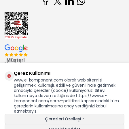
Çerez Kullanımı
www.e-komponent.com olarak web sitemizi
geliştirmek, kullanışlı, etkili ve güvenli hale getirmek
Ekom Elk. Elektronik San. ve Tic. A.Ş.'nin Tescilli Bir Markasıdır
amacıyla çerezler (cookie) kullanıyoruz. Siteyi
kullanmaya devam ettiğinizde https://www.e-
komponent.com/cerez-politikasi kapsamındaki tüm
çerezlerin kullanılmasına onay verdiğinizi kabul
etmekteyiz.
KDV Dahil Birim Fiyat
Çerezleri Özelleştir
7.154,84
TL
125,24 USD +KDV