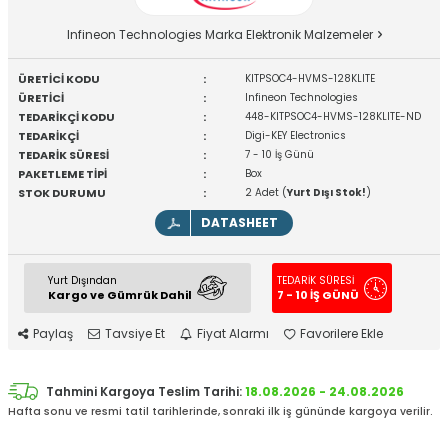
Infineon Technologies Marka Elektronik Malzemeler
ÜRETİCİ KODU
:
KITPSOC4-HVMS-128KLITE
ÜRETİCİ
:
Infineon Technologies
TEDARİKÇİ KODU
:
448-KITPSOC4-HVMS-128KLITE-ND
TEDARİKÇİ
:
Digi-KEY Electronics
TEDARİK SÜRESİ
:
7 - 10 İş Günü
PAKETLEME TİPİ
:
Box
STOK DURUMU
:
2 Adet (
Yurt Dışı Stok!
)
DATASHEET
Yurt Dışından
TEDARİK SÜRESİ
Kargo ve Gümrük Dahil
7 - 10 İŞ GÜNÜ
Paylaş
Tavsiye Et
Fiyat Alarmı
Favorilere Ekle
Tahmini Kargoya Teslim Tarihi:
18.08.2026 - 24.08.2026
Hafta sonu ve resmi tatil tarihlerinde, sonraki ilk iş gününde kargoya verilir.