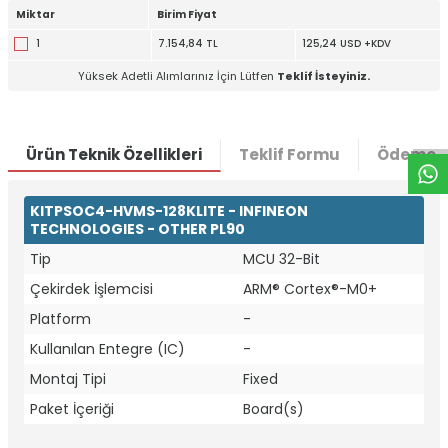
Miktar
Birim Fiyat
1
7.154,84 TL
125,24 USD +KDV
W
h
t
a
p
p
D
e
s
e
H
a
t
t
Yüksek Adetli Alımlarınız İçin Lütfen
Teklif İsteyiniz.
Ürün Teknik Özellikleri
Teklif Formu
Ödeme S
KITPSOC4-HVMS-128KLITE - INFINEON
TECHNOLOGIES - OTHER PL90
Tip
MCU 32-Bit
Çekirdek İşlemcisi
ARM® Cortex®-M0+
Platform
-
Kullanılan Entegre (IC)
-
Montaj Tipi
Fixed
Paket İçeriği
Board(s)