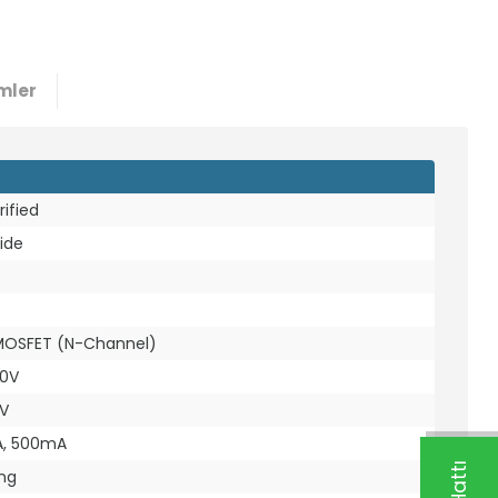
mler
rified
ide
 MOSFET (N-Channel)
20V
5V
, 500mA
ing