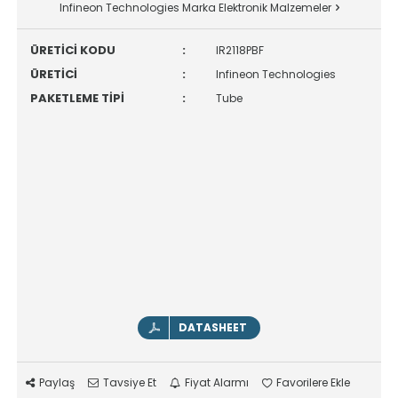
Infineon Technologies Marka Elektronik Malzemeler
ÜRETİCİ KODU
:
IR2118PBF
ÜRETİCİ
:
Infineon Technologies
PAKETLEME TİPİ
:
Tube
DATASHEET
Paylaş
Tavsiye Et
Fiyat Alarmı
Favorilere Ekle