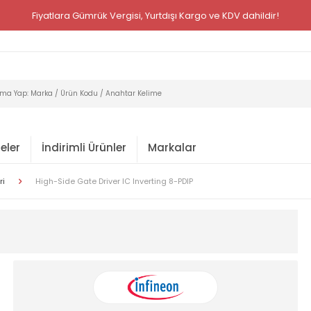
Fiyatlara Gümrük Vergisi, Yurtdışı Kargo ve KDV dahildir!
eler
İndirimli Ürünler
Markalar
ri
High-Side Gate Driver IC Inverting 8-PDIP