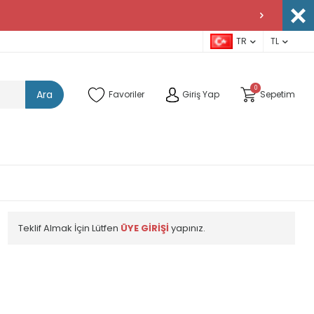
TR
TL
0
Ara
Favoriler
Giriş Yap
Sepetim
Teklif Almak İçin Lütfen
ÜYE GİRİŞİ
yapınız.