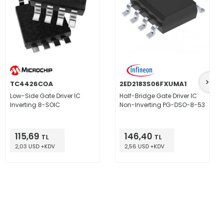
TC4426COA
2ED2183S06FXUMA1
Low-Side Gate Driver IC
Half-Bridge Gate Driver IC
Inverting 8-SOIC
Non-Inverting PG-DSO-8-53
115,69
146,40
TL
TL
2,03 USD +KDV
2,56 USD +KDV