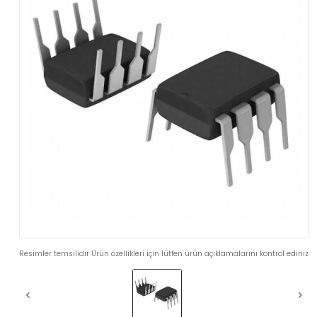
Resimler temsilidir Ürün özellikleri için lütfen ürün açıklamalarını kontrol ediniz