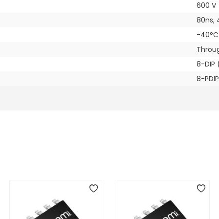
600 V
80ns, 
-40°C 
Throu
8-DIP 
8-PDIP