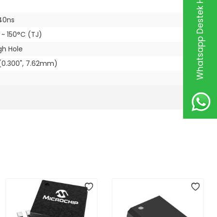
Whatsapp Destek Hattı
40ns
~ 150°C (TJ)
gh Hole
(0.300", 7.62mm)