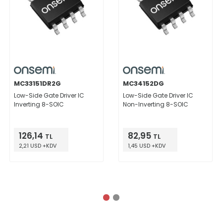
MC33151DR2G
MC34152DG
Low-Side Gate Driver IC
Low-Side Gate Driver IC
Inverting 8-SOIC
Non-Inverting 8-SOIC
126,14
82,95
TL
TL
2,21 USD +KDV
1,45 USD +KDV