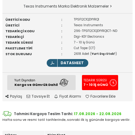
Texas Instruments Marka Elektronik Malzemeler
ÜRETİCİ KODU
:
TPSF12C1QDYYRQ1
ÜRETİCİ
:
Texas Instruments
TEDARİKÇİ KODU
:
296-TPSF12C1QDYYRQ1CT-ND
TEDARİKÇİ
:
Digi-KEY Electronics
TEDARİK SÜRESİ
:
7 - 10 İş Günü
PAKETLEME TİPİ
:
Cut Tape (CT)
STOK DURUMU
:
2618 Adet (
Yurt Dışı Stok!
)
DATASHEET
Yurt Dışından
TEDARİK SÜRESİ
Kargo ve Gümrük Dahil
7 - 10 İŞ GÜNÜ
Paylaş
Tavsiye Et
Fiyat Alarmı
Favorilere Ekle
Tahmini Kargoya Teslim Tarihi:
17.08.2026 - 22.08.2026
Hafta sonu ve resmi tatil tarihlerinde, sonraki ilk iş gününde kargoya verilir.