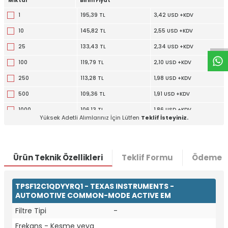
Miktar
Birim Fiyat
W
h
t
a
p
p
D
e
s
e
H
a
t
t
1
195,39 TL
3,42 USD +KDV
10
145,82 TL
2,55 USD +KDV
25
133,43 TL
2,34 USD +KDV
100
119,79 TL
2,10 USD +KDV
250
113,28 TL
1,98 USD +KDV
500
109,36 TL
1,91 USD +KDV
1000
106,13 TL
1,86 USD +KDV
Yüksek Adetli Alımlarınız İçin Lütfen
Teklif İsteyiniz.
Ürün Teknik Özellikleri
Teklif Formu
Ödeme S
TPSF12C1QDYYRQ1 - TEXAS INSTRUMENTS -
AUTOMOTIVE COMMON-MODE ACTIVE EM
Filtre Tipi
-
Frekans - Kesme veya