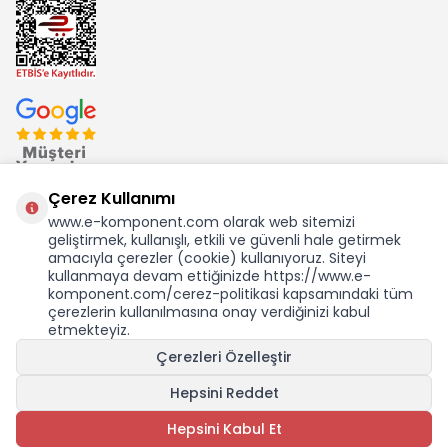
Çerez Kullanımı
www.e-komponent.com olarak web sitemizi
geliştirmek, kullanışlı, etkili ve güvenli hale getirmek
Ekom Elk. Elektronik San. ve Tic. A.Ş.'nin Tescilli Bir Markasıdır
amacıyla çerezler (cookie) kullanıyoruz. Siteyi
kullanmaya devam ettiğinizde https://www.e-
komponent.com/cerez-politikasi kapsamındaki tüm
çerezlerin kullanılmasına onay verdiğinizi kabul
etmekteyiz.
KDV Dahil Birim Fiyat
Çerezleri Özelleştir
757,13
TL
13,26 USD +KDV
Hepsini Reddet
SEPETE EKLE
Hepsini Kabul Et
Adet