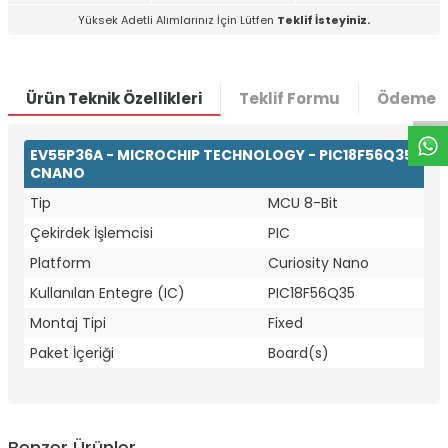
Yüksek Adetli Alımlarınız İçin Lütfen
Teklif İsteyiniz.
W
h
t
a
p
p
D
e
s
e
H
a
t
t
Ürün Teknik Özellikleri
Teklif Formu
Ödeme S
EV55P36A - MICROCHIP TECHNOLOGY - PIC18F56Q35
CNANO
Tip
MCU 8-Bit
Çekirdek İşlemcisi
PIC
Platform
Curiosity Nano
Kullanılan Entegre (IC)
PIC18F56Q35
Montaj Tipi
Fixed
Paket İçeriği
Board(s)
Benzer Ürünler