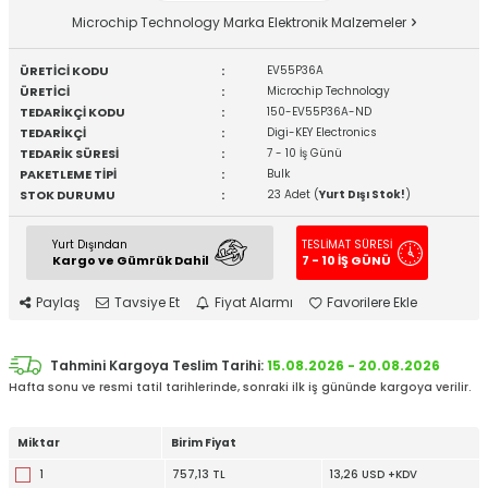
Microchip Technology Marka Elektronik Malzemeler
ÜRETİCİ KODU
:
EV55P36A
ÜRETİCİ
:
Microchip Technology
TEDARİKÇİ KODU
:
150-EV55P36A-ND
TEDARİKÇİ
:
Digi-KEY Electronics
TEDARİK SÜRESİ
:
7 - 10 İş Günü
PAKETLEME TİPİ
:
Bulk
STOK DURUMU
:
23 Adet (
Yurt Dışı Stok!
)
Yurt Dışından
TESLİMAT SÜRESİ
Kargo ve Gümrük Dahil
7 - 10 İŞ GÜNÜ
Paylaş
Tavsiye Et
Fiyat Alarmı
Favorilere Ekle
Tahmini Kargoya Teslim Tarihi:
15.08.2026 - 20.08.2026
Hafta sonu ve resmi tatil tarihlerinde, sonraki ilk iş gününde kargoya verilir.
Miktar
Birim Fiyat
1
757,13 TL
13,26 USD +KDV