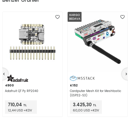
KARGO
BEDAVA
4900
K152
Adafruit QT Py RP2040
Cardputer Mesh Kit for Meshtastic
(ESP32-S3)
710,04
3.425,30
TL
TL
12,44 USD +KDV
60,00 USD +KDV