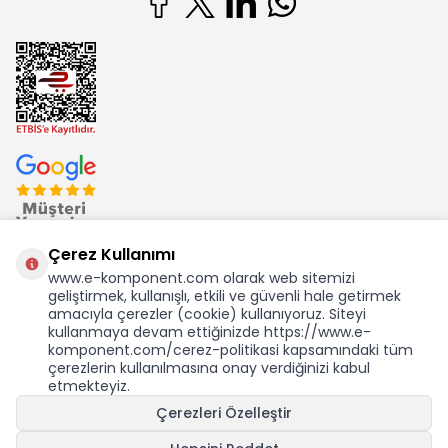
Çerez Kullanımı
www.e-komponent.com olarak web sitemizi
geliştirmek, kullanışlı, etkili ve güvenli hale getirmek
Ekom Elk. Elektronik San. ve Tic. A.Ş.'nin Tescilli Bir Markasıdır
amacıyla çerezler (cookie) kullanıyoruz. Siteyi
kullanmaya devam ettiğinizde https://www.e-
komponent.com/cerez-politikasi kapsamındaki tüm
çerezlerin kullanılmasına onay verdiğinizi kabul
etmekteyiz.
KDV Dahil Birim Fiyat
Çerezleri Özelleştir
757,41
TL
13,26 USD +KDV