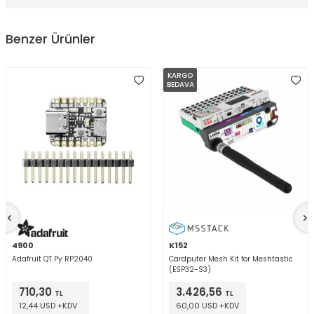
Benzer Ürünler
KARGO
BEDAVA
4900
K152
Adafruit QT Py RP2040
Cardputer Mesh Kit for Meshtastic
(ESP32-S3)
710,30
3.426,56
TL
TL
12,44 USD +KDV
60,00 USD +KDV