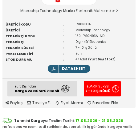
Microchip Technology Marka Elektronik Malzemeler
ÜRETİCİ KODU
:
EV10N93A
ÜRETİCİ
:
Microchip Technology
TEDARİKÇİ KODU
:
150-EV10N93A-ND
TEDARİKÇİ
:
Digi-KEY Electronics
TEDARİK SÜRESİ
:
7 - 10 İş Günü
PAKETLEME TİPİ
:
Bulk
STOK DURUMU
:
47 Adet (
Yurt Dışı Stok!
)
DATASHEET
Yurt Dışından
TEDARİK SÜRESİ
Kargo ve Gümrük Dahil
7 - 10 İŞ GÜNÜ
Paylaş
Tavsiye Et
Fiyat Alarmı
Favorilere Ekle
Tahmini Kargoya Teslim Tarihi:
17.08.2026 - 21.08.2026
Hafta sonu ve resmi tatil tarihlerinde, sonraki ilk iş gününde kargoya verilir.