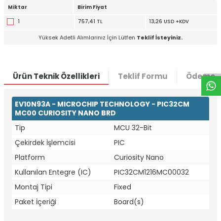
Miktar
Birim Fiyat
1
757,41 TL
13,26 USD +KDV
W
h
t
a
p
p
D
e
s
e
H
a
t
t
Yüksek Adetli Alımlarınız İçin Lütfen
Teklif İsteyiniz.
Ürün Teknik Özellikleri
Teklif Formu
Ödeme S
EV10N93A - MICROCHIP TECHNOLOGY - PIC32CM
MC00 CURIOSITY NANO BRD
Tip
MCU 32-Bit
Çekirdek İşlemcisi
PIC
Platform
Curiosity Nano
Kullanılan Entegre (IC)
PIC32CM1216MC00032
Montaj Tipi
Fixed
Paket İçeriği
Board(s)