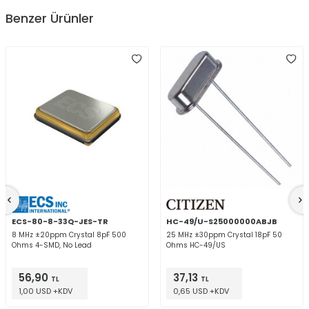
Benzer Ürünler
ECS-80-8-33Q-JES-TR
HC-49/U-S25000000ABJB
8 MHz ±20ppm Crystal 8pF 500
25 MHz ±30ppm Crystal 18pF 50
Ohms 4-SMD, No Lead
Ohms HC-49/US
56,90
37,13
TL
TL
1,00 USD +KDV
0,65 USD +KDV