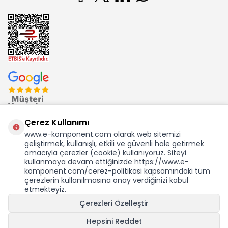
Çerez Kullanımı
www.e-komponent.com olarak web sitemizi
geliştirmek, kullanışlı, etkili ve güvenli hale getirmek
Ekom Elk. Elektronik San. ve Tic. A.Ş.'nin Tescilli Bir Markasıdır
amacıyla çerezler (cookie) kullanıyoruz. Siteyi
kullanmaya devam ettiğinizde https://www.e-
komponent.com/cerez-politikasi kapsamındaki tüm
çerezlerin kullanılmasına onay verdiğinizi kabul
etmekteyiz.
Çerezleri Özelleştir
Hepsini Reddet