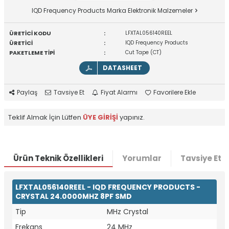
IQD Frequency Products Marka Elektronik Malzemeler
ÜRETİCİ KODU
:
LFXTAL056140REEL
ÜRETİCİ
:
IQD Frequency Products
PAKETLEME TİPİ
:
Cut Tape (CT)
DATASHEET
Paylaş
Tavsiye Et
Fiyat Alarmı
Favorilere Ekle
Teklif Almak İçin Lütfen
ÜYE GİRİŞİ
yapınız.
Ürün Teknik Özellikleri
Yorumlar
Tavsiye Et
LFXTAL056140REEL - IQD FREQUENCY PRODUCTS -
CRYSTAL 24.0000MHZ 8PF SMD
Tip
MHz Crystal
Frekans
24 MHz