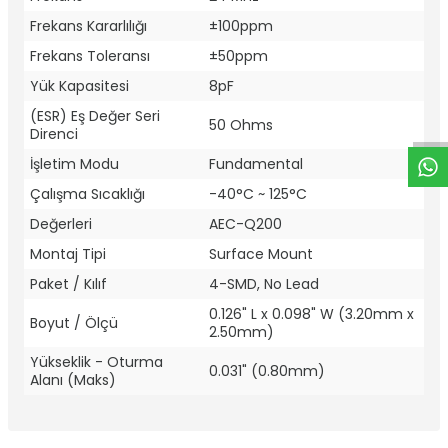
Frekans Kararlılığı
±100ppm
Frekans Toleransı
±50ppm
W
h
t
a
p
p
D
e
s
e
H
a
t
t
Yük Kapasitesi
8pF
(ESR) Eş Değer Seri
50 Ohms
Direnci
İşletim Modu
Fundamental
Çalışma Sıcaklığı
-40°C ~ 125°C
Değerleri
AEC-Q200
Montaj Tipi
Surface Mount
Paket / Kılıf
4-SMD, No Lead
0.126" L x 0.098" W (3.20mm x
Boyut / Ölçü
2.50mm)
Yükseklik - Oturma
0.031" (0.80mm)
Alanı (Maks)