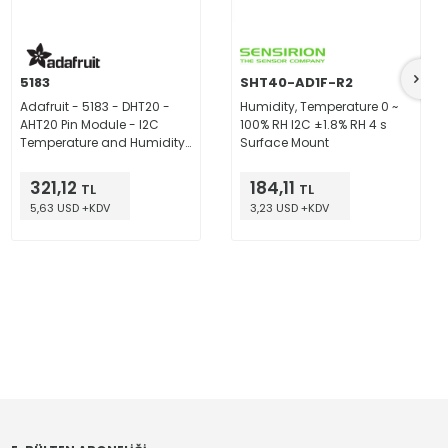
5183
SHT40-AD1F-R2
Adafruit - 5183 - DHT20 -
Humidity, Temperature 0 ~
AHT20 Pin Module - I2C
100% RH I2C ±1.8% RH 4 s
Temperature and Humidity
Surface Mount
Sensor
321,12
184,11
TL
TL
5,63 USD +KDV
3,23 USD +KDV