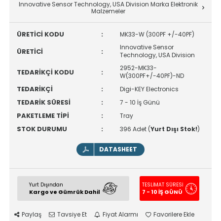
Innovative Sensor Technology, USA Division Marka Elektronik
Malzemeler
ÜRETİCİ KODU
:
MK33-W (300PF +/-40PF)
Innovative Sensor
ÜRETİCİ
:
Technology, USA Division
2952-MK33-
TEDARİKÇİ KODU
:
W(300PF+/-40PF)-ND
TEDARİKÇİ
:
Digi-KEY Electronics
TEDARİK SÜRESİ
:
7 - 10 İş Günü
PAKETLEME TİPİ
:
Tray
STOK DURUMU
:
396 Adet (
Yurt Dışı Stok!
)
DATASHEET
Yurt Dışından
TESLİMAT SÜRESİ
Kargo ve Gümrük Dahil
7 - 10 İŞ GÜNÜ
Paylaş
Tavsiye Et
Fiyat Alarmı
Favorilere Ekle