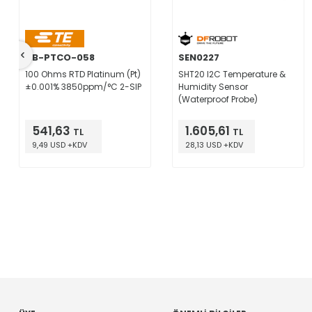
NB-PTCO-058
SEN0227
100 Ohms RTD Platinum (Pt)
SHT20 I2C Temperature &
±0.001% 3850ppm/°C 2-SIP
Humidity Sensor
(Waterproof Probe)
541,63
1.605,61
TL
TL
9,49 USD +KDV
28,13 USD +KDV