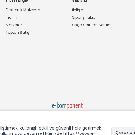
HIZLI ERIŞIM
YARDIM
Elektronik Malzeme
İletişim
İndirim
Sipariş Takip
Markalar
Sıkça Sorulan Sorular
Toptan Satış
Ekom Elk. Elektronik San. ve Tic. A.Ş.'nin Tescilli Bir Markasıdır
rmek, kullanışlı, etkili ve güvenli hale getirmek
Çerezleri
i kullanmaya devam ettiğinizde https://www.e-