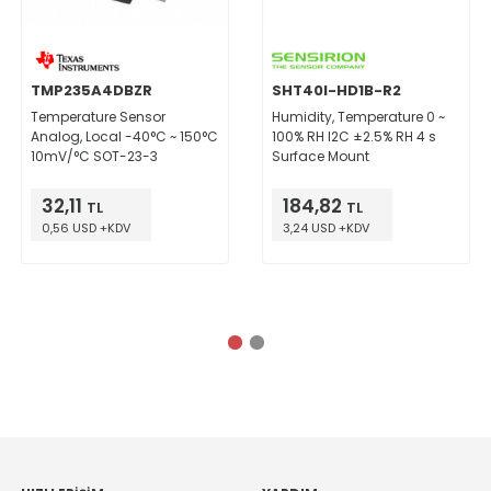
TMP235A4DBZR
SHT40I-HD1B-R2
Temperature Sensor
Humidity, Temperature 0 ~
Analog, Local -40°C ~ 150°C
100% RH I2C ±2.5% RH 4 s
10mV/°C SOT-23-3
Surface Mount
32,11
184,82
TL
TL
0,56 USD +KDV
3,24 USD +KDV