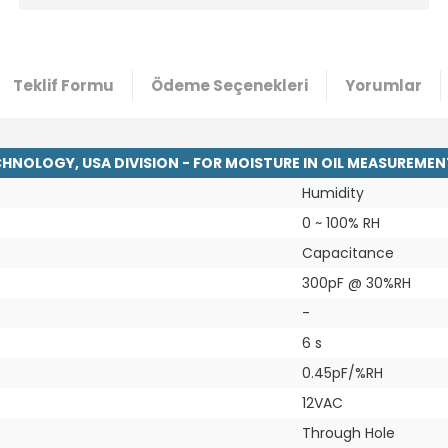
Teklif Formu
Ödeme Seçenekleri
Yorumlar
HNOLOGY, USA DIVISION - FOR MOISTURE IN OIL MEASUREMEN
Humidity
0 ~ 100% RH
Capacitance
300pF @ 30%RH
-
6 s
0.45pF/%RH
12VAC
Through Hole