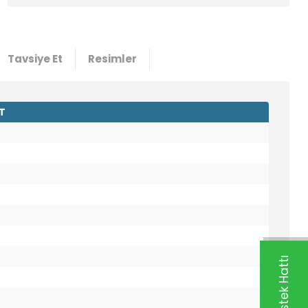
Tavsiye Et
Resimler
T