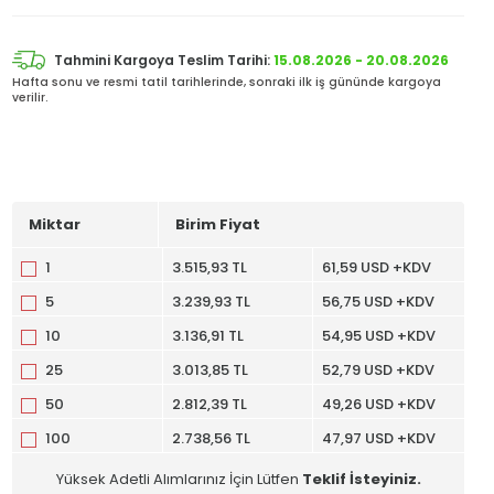
Tahmini Kargoya Teslim Tarihi:
15.08.2026 - 20.08.2026
Hafta sonu ve resmi tatil tarihlerinde, sonraki ilk iş gününde kargoya
verilir.
Miktar
Birim Fiyat
1
3.515,93 TL
61,59 USD +KDV
5
3.239,93 TL
56,75 USD +KDV
10
3.136,91 TL
54,95 USD +KDV
25
3.013,85 TL
52,79 USD +KDV
50
2.812,39 TL
49,26 USD +KDV
100
2.738,56 TL
47,97 USD +KDV
Yüksek Adetli Alımlarınız İçin Lütfen
Teklif İsteyiniz.