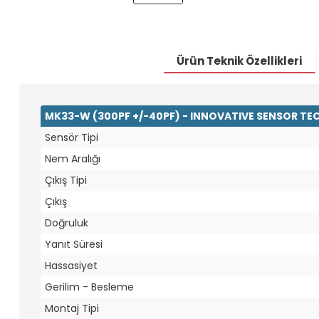
Ürün Teknik Özellikleri
MK33-W (300PF +/-40PF) - INNOVATIVE SENSOR TEC
Sensör Tipi
Nem Aralığı
Çıkış Tipi
Çıkış
Doğruluk
Yanıt Süresi
Hassasiyet
Gerilim - Besleme
Montaj Tipi