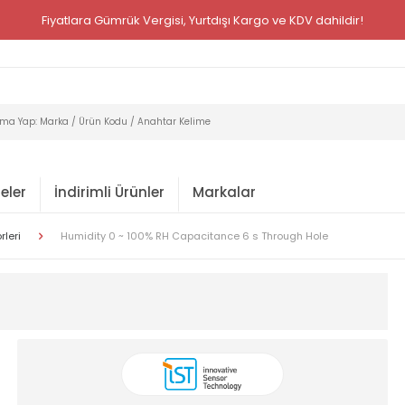
Fiyatlara Gümrük Vergisi, Yurtdışı Kargo ve KDV dahildir!
eler
İndirimli Ürünler
Markalar
rleri
Humidity 0 ~ 100% RH Capacitance 6 s Through Hole