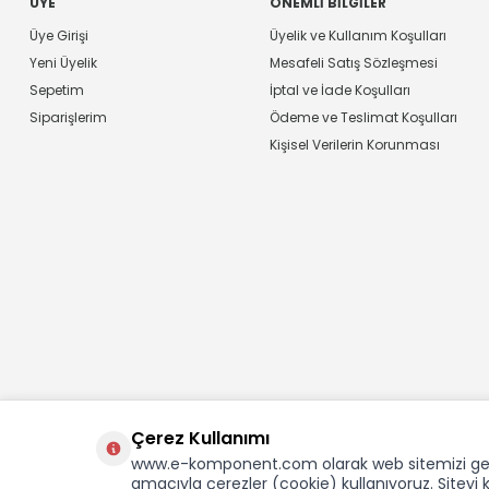
ÜYE
ÖNEMLI BILGILER
Üye Girişi
Üyelik ve Kullanım Koşulları
Yeni Üyelik
Mesafeli Satış Sözleşmesi
Sepetim
İptal ve İade Koşulları
Siparişlerim
Ödeme ve Teslimat Koşulları
Kişisel Verilerin Korunması
Çerez Kullanımı
www.e-komponent.com olarak web sitemizi gelişti
amacıyla çerezler (cookie) kullanıyoruz. Sitey