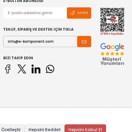
E-BÜLTEN ABONELIĞI
KAYDOL
TEKLİF, SİPARİŞ VE DESTEK İÇİN TIKLA
BIZI TAKIP EDIN
 Özelleştir
Hepsini Reddet
Hepsini Kabul Et