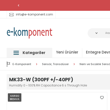
info@e-komponent.com
Yeni Ürünler
Entegre Devr
Kategoriler
E-Komponent
Sensör, Transdüser
Nem ve Sıcaklık Sensö
MK33-W (300PF +/-40PF)
Humidity 0 ~ 100% RH Capacitance 6 s Through Hole
KARGO
BEDAVA