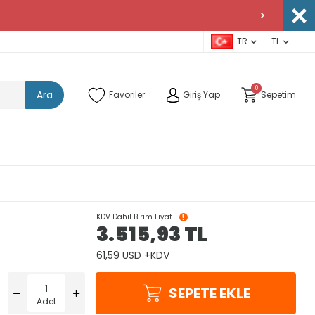
TR
TL
0
Ara
Favoriler
Giriş Yap
Sepetim
KDV Dahil Birim Fiyat
3.515,93
TL
61,59 USD +KDV
SEPETE EKLE
Adet