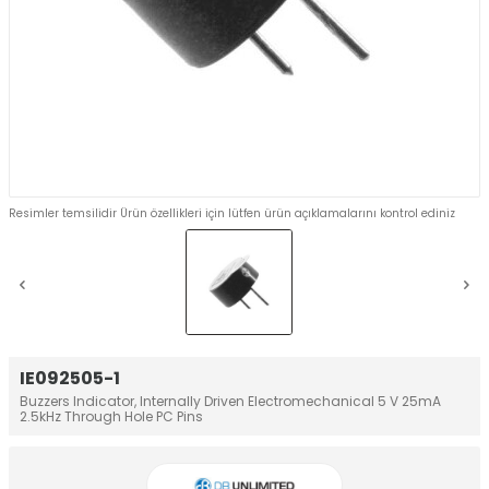
Resimler temsilidir Ürün özellikleri için lütfen ürün açıklamalarını kontrol ediniz
IE092505-1
Buzzers Indicator, Internally Driven Electromechanical 5 V 25mA
2.5kHz Through Hole PC Pins