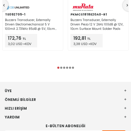
TE092705-1
PKMCS1818E20A0-R1
Buzzers Transducer, Externally
Buzzers Transducer, Externally
Driven Electromechanical 5 V
Driven Piezo 12 V 2kHz 100dB @ 12V,
100mA 2.731kHz 85dB @ 5V, 10cm
10cm Surface Mount Solder Pads
Through Hole PC Pins
172,76
192,81
TL
TL
3,02 USD +KDV
3,38 USD +KDV
ÜYE
ÖNEMLI BILGILER
HIZLI ERIŞIM
YARDIM
E-BÜLTEN ABONELIĞI