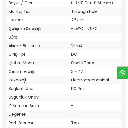
Boyut / Ölçü
0.378" Dia (9.60mm)
Montaj Tipi
Through Hole
Frekans
2.5kHz
Çalışma Sıcaklığı
-25°C ~ 70°C
Süre
-
W
h
t
a
p
p
D
e
s
e
H
a
t
t
Akım - Besleme
25mA
Giriş Tipi
DC
İşletim Modu
Single Tone
Gerilim Aralığı
3 ~ 7V
Teknoloji
Electromechanical
Bağlantı Ucu
PC Pins
Uygunluk Onayı
-
IP Koruma Sınıfı
-
Değerleri
-
Port Konumu
Top