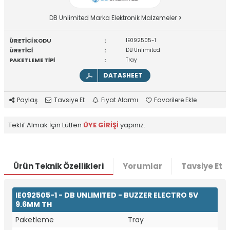
DB Unlimited Marka Elektronik Malzemeler
ÜRETİCİ KODU
:
IE092505-1
ÜRETİCİ
:
DB Unlimited
PAKETLEME TİPİ
:
Tray
DATASHEET
Paylaş
Tavsiye Et
Fiyat Alarmı
Favorilere Ekle
Teklif Almak İçin Lütfen
ÜYE GİRİŞİ
yapınız.
Ürün Teknik Özellikleri
Yorumlar
Tavsiye Et
IE092505-1 - DB UNLIMITED - BUZZER ELECTRO 5V
9.6MM TH
Paketleme
Tray