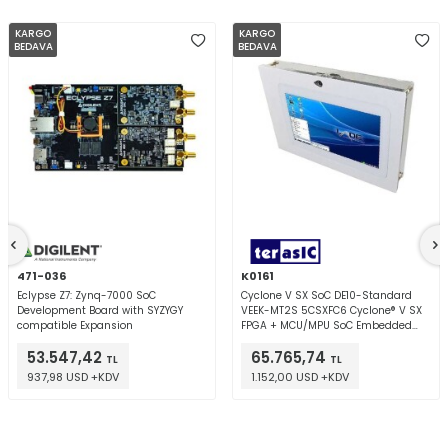
KARGO
KARGO
BEDAVA
BEDAVA
471-036
K0161
Eclypse Z7: Zynq-7000 SoC
Cyclone V SX SoC DE10-Standard
Development Board with SYZYGY
VEEK-MT2S 5CSXFC6 Cyclone® V SX
compatible Expansion
FPGA + MCU/MPU SoC Embedded
Evaluation Board
53.547,42
65.765,74
TL
TL
937,98 USD +KDV
1.152,00 USD +KDV