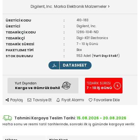
Digilent, Inc. Marka Elektronik Malzemeler
ÜRETİCİ KODU
:
410-183
ÜRETİCİ
:
Digilent, Inc.
TEDARİKÇİ KODU
:
1286-1041-ND
TEDARİKÇİ
:
Digi-KEY Electronics
TEDARİK SÜRESİ
:
7 - 10 İş Günü
PAKETLEME TİPİ
:
Box
STOK DURUMU
:
1153 Adet (
Yurt Dışı Stok!
)
DATASHEET
Yurt Dışından
TEDARİK SÜRESİ
Kargo ve Gümrük Dahil
7 - 10 İŞ GÜNÜ
Paylaş
Tavsiye Et
Fiyat Alarmı
Favorilere Ekle
Tahmini Kargoya Teslim Tarihi:
15.08.2026 - 20.08.2026
Hafta sonu ve resmi tatil tarihlerinde, sonraki ilk iş gününde kargoya verilir.