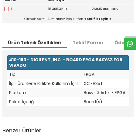
Miktar
Birim Fiyat
1
15.365,32 TL
269,15 USD +KDV
W
h
t
a
p
p
D
e
s
e
H
a
t
t
Yüksek Adetli Alımlarınız İçin Lütfen
Teklif İsteyiniz.
Ürün Teknik Özellikleri
Teklif Formu
Ödeme S
410-183 - DIGILENT, INC. - BOARD FPGA BASYS3 FOR
VIVADO
Tip
FPGA
İlgili Ürünlerle Birlikte Kullanım İçin
XC7A35T
Platform
Basys 3 Artix 7 FPGA
Paket İçeriği
Board(s)
Benzer Ürünler