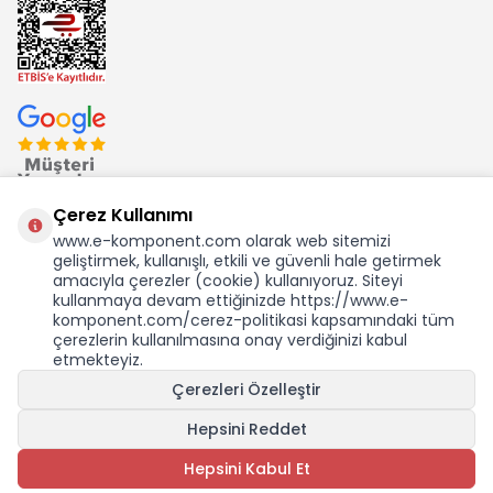
Çerez Kullanımı
www.e-komponent.com olarak web sitemizi
geliştirmek, kullanışlı, etkili ve güvenli hale getirmek
Ekom Elk. Elektronik San. ve Tic. A.Ş.'nin Tescilli Bir Markasıdır
amacıyla çerezler (cookie) kullanıyoruz. Siteyi
kullanmaya devam ettiğinizde https://www.e-
komponent.com/cerez-politikasi kapsamındaki tüm
çerezlerin kullanılmasına onay verdiğinizi kabul
etmekteyiz.
KDV Dahil Birim Fiyat
Çerezleri Özelleştir
15.365,32
TL
269,15 USD +KDV
Hepsini Reddet
SEPETE EKLE
Hepsini Kabul Et
Adet