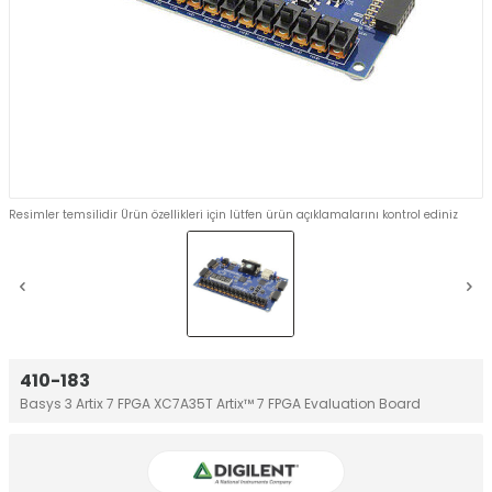
Resimler temsilidir Ürün özellikleri için lütfen ürün açıklamalarını kontrol ediniz
410-183
Basys 3 Artix 7 FPGA XC7A35T Artix™ 7 FPGA Evaluation Board