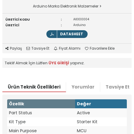
Arduino Marka Elektronik Malzemeler
ÜRETİCİ KODU
:
AKX00004
ÜRETİCİ
:
Arduino
DATASHEET
Paylaş
Tavsiye Et
Fiyat Alarmı
Favorilere Ekle
Teklif Almak İçin Lütfen
ÜYE GİRİŞİ
yapınız.
Ürün Teknik Özellikleri
Yorumlar
Tavsiye Et
Özellik
Değer
Part Status
Active
W
h
t
a
p
p
D
e
s
e
H
a
t
t
Kit Type
Starter Kit
Main Purpose
MCU