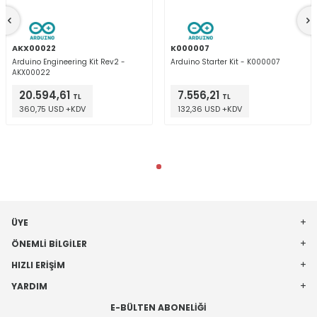
AKX00022
K000007
Arduino Engineering Kit Rev2 -
Arduino Starter Kit - K000007
AKX00022
20.594,61
7.556,21
TL
TL
360,75 USD +KDV
132,36 USD +KDV
ÜYE
ÖNEMLI BILGILER
HIZLI ERIŞIM
YARDIM
E-BÜLTEN ABONELIĞI