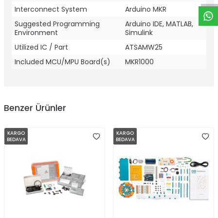
Interconnect System
Arduino MKR
Suggested Programming
Arduino IDE, MATLAB,
Environment
Simulink
Utilized IC / Part
ATSAMW25
Included MCU/MPU Board(s)
MKR1000
Benzer Ürünler
KARGO
KARGO
BEDAVA
BEDAVA