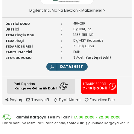
Digilent, Inc. Marka Elektronik Malzemeler
ÜRETİCİ KODU
:
410-219
ÜRETİCİ
:
Digilent, Inc.
TEDARİKÇİ KODU
:
1286-1151-ND
TEDARİKÇİ
:
Digi-KEY Electronics
TEDARİK SÜRESİ
:
7 - 10 İş Günü
PAKETLEME TİPİ
:
Bulk
STOK DURUMU
:
9 Adet (
Yurt Dışı Stok!
)
DATASHEET
Yurt Dışından
TEDARİK SÜRESİ
Kargo ve Gümrük Dahil
7 - 10 İŞ GÜNÜ
Paylaş
Tavsiye Et
Fiyat Alarmı
Favorilere Ekle
Tahmini Kargoya Teslim Tarihi:
17.08.2026 - 22.08.2026
Hafta sonu ve resmi tatil tarihlerinde, sonraki ilk iş gününde kargoya verilir.