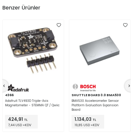
Benzer Ürünler
4366
SHUTTLE BOARD 3.0 BMA530
Adafruit TLV493D Triple-Axis
BMA530 Accelerometer Sensor
Magnetometer - STEMMA QT / Qwiic
Platform Evaluation Expansion
Board
424,91
1.134,03
TL
TL
7,44 USD +KDV
19,85 USD +KDV