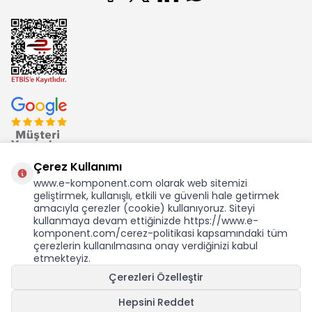
Çerez Kullanımı
www.e-komponent.com olarak web sitemizi
geliştirmek, kullanışlı, etkili ve güvenli hale getirmek
Ekom Elk. Elektronik San. ve Tic. A.Ş.'nin Tescilli Bir Markasıdır
amacıyla çerezler (cookie) kullanıyoruz. Siteyi
kullanmaya devam ettiğinizde https://www.e-
komponent.com/cerez-politikasi kapsamındaki tüm
çerezlerin kullanılmasına onay verdiğinizi kabul
etmekteyiz.
KDV Dahil Birim Fiyat
Çerezleri Özelleştir
1.606,79
TL
28,13 USD +KDV
Hepsini Reddet