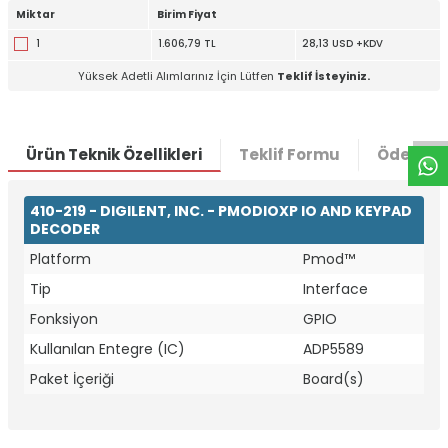
Miktar
Birim Fiyat
1
1.606,79 TL
28,13 USD +KDV
W
h
t
a
p
p
D
e
s
e
H
a
t
t
Yüksek Adetli Alımlarınız İçin Lütfen
Teklif İsteyiniz.
Ürün Teknik Özellikleri
Teklif Formu
Ödeme S
410-219 - DIGILENT, INC. - PMODIOXP IO AND KEYPAD
DECODER
Platform
Pmod™
Tip
Interface
Fonksiyon
GPIO
Kullanılan Entegre (IC)
ADP5589
Paket İçeriği
Board(s)