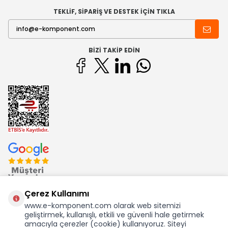
TEKLİF, SİPARİŞ VE DESTEK İÇİN TIKLA
BIZI TAKIP EDIN
Çerez Kullanımı
www.e-komponent.com olarak web sitemizi
geliştirmek, kullanışlı, etkili ve güvenli hale getirmek
Ekom Elk. Elektronik San. ve Tic. A.Ş.'nin Tescilli Bir Markasıdır
amacıyla çerezler (cookie) kullanıyoruz. Siteyi