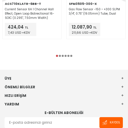
ACS710KLATR-6BB-T
SFM3505-300-X
Current Sensor 6A 1 Channel Hall
Gas Flow Sensor -150 ~ +300 SLPM
Effect, Open Loop Bidirectional 16-
3/4", 0.75" (19.05mm) Tube, Dual
SOIC (0.295", 7.50mm Width)
424,04
12.087,90
TL
TL
7,43 USD +KDV
211,66 USD +KDV
ÜYE
ÖNEMLI BILGILER
HIZLI ERIŞIM
YARDIM
E-BÜLTEN ABONELIĞI
KAYDOL