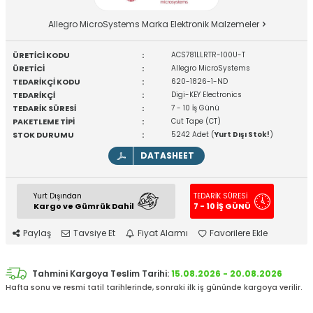
Allegro MicroSystems Marka Elektronik Malzemeler
ÜRETİCİ KODU
:
ACS781LLRTR-100U-T
ÜRETİCİ
:
Allegro MicroSystems
TEDARİKÇİ KODU
:
620-1826-1-ND
TEDARİKÇİ
:
Digi-KEY Electronics
TEDARİK SÜRESİ
:
7 - 10 İş Günü
PAKETLEME TİPİ
:
Cut Tape (CT)
STOK DURUMU
:
5242 Adet (
Yurt Dışı Stok!
)
DATASHEET
Yurt Dışından
TEDARİK SÜRESİ
Kargo ve Gümrük Dahil
7 - 10 İŞ GÜNÜ
Paylaş
Tavsiye Et
Fiyat Alarmı
Favorilere Ekle
Tahmini Kargoya Teslim Tarihi:
15.08.2026 - 20.08.2026
Hafta sonu ve resmi tatil tarihlerinde, sonraki ilk iş gününde kargoya verilir.