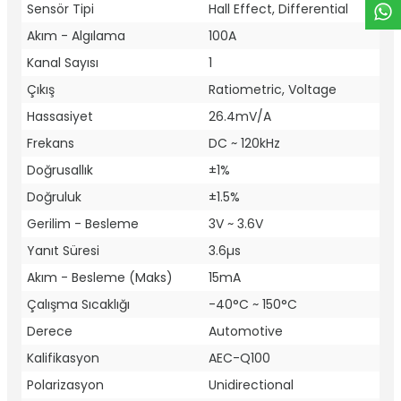
Sensör Tipi
Hall Effect, Differential
Akım - Algılama
100A
Kanal Sayısı
1
Çıkış
Ratiometric, Voltage
Hassasiyet
26.4mV/A
Frekans
DC ~ 120kHz
Doğrusallık
±1%
Doğruluk
±1.5%
Gerilim - Besleme
3V ~ 3.6V
Yanıt Süresi
3.6µs
Akım - Besleme (Maks)
15mA
Çalışma Sıcaklığı
-40°C ~ 150°C
Derece
Automotive
Kalifikasyon
AEC-Q100
Polarizasyon
Unidirectional