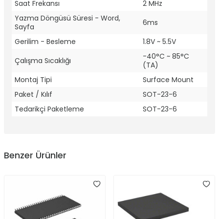
Saat Frekansı
2 MHz
Yazma Döngüsü Süresi - Word,
6ms
Sayfa
Gerilim - Besleme
1.8V ~ 5.5V
-40°C ~ 85°C
Çalışma Sıcaklığı
(TA)
Montaj Tipi
Surface Mount
Paket / Kılıf
SOT-23-6
Tedarikçi Paketleme
SOT-23-6
Benzer Ürünler