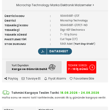
Microchip Technology Marka Elektronik Malzemeler
ÜRETİCİ KODU
:
93AA56BT-I/OT
ÜRETİCİ
:
Microchip Technology
TEDARİKÇİ KODU
:
93AA56BT-I/OTCT-ND
TEDARİKÇİ
:
Digi-KEY Electronics
TEDARİK SÜRESİ
:
7 - 10 İş Günü
PAKETLEME TİPİ
:
Cut Tape (CT)
STOK DURUMU
:
5901 Adet (
Yurt Dışı Stok!
)
DATASHEET
Yurt Dışından
TEDARİK SÜRESİ
Kargo ve Gümrük Dahil
7 - 10 İŞ GÜNÜ
Paylaş
Tavsiye Et
Fiyat Alarmı
Favorilere Ekle
Tahmini Kargoya Teslim Tarihi:
18.08.2026 - 24.08.2026
Hafta sonu ve resmi tatil tarihlerinde, sonraki ilk iş gününde kargoya verilir.