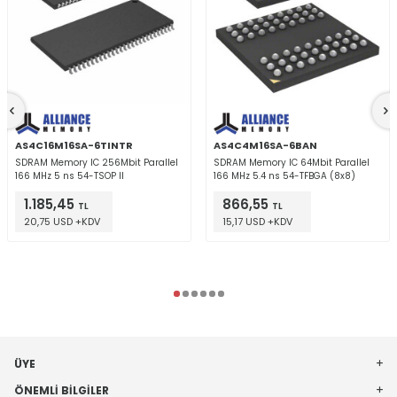
AS4C16M16SA-6TINTR
AS4C4M16SA-6BAN
SDRAM Memory IC 256Mbit Parallel
SDRAM Memory IC 64Mbit Parallel
166 MHz 5 ns 54-TSOP II
166 MHz 5.4 ns 54-TFBGA (8x8)
1.185,45
866,55
TL
TL
20,75 USD +KDV
15,17 USD +KDV
ÜYE
ÖNEMLI BILGILER