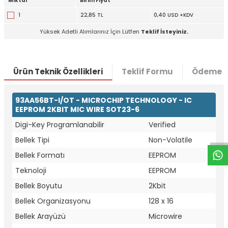
Miktar
Birim Fiyat
1
22,85 TL
0,40 USD +KDV
Yüksek Adetli Alımlarınız İçin Lütfen
Teklif İsteyiniz.
Ürün Teknik Özellikleri
Teklif Formu
Ödeme S
93AA56BT-I/OT - MICROCHIP TECHNOLOGY - IC
W
h
t
a
p
p
D
e
s
e
H
a
t
t
EEPROM 2KBIT MIC WIRE SOT23-6
Digi-Key Programlanabilir
Verified
Bellek Tipi
Non-Volatile
Bellek Formatı
EEPROM
Teknoloji
EEPROM
Bellek Boyutu
2Kbit
Bellek Organizasyonu
128 x 16
Bellek Arayüzü
Microwire