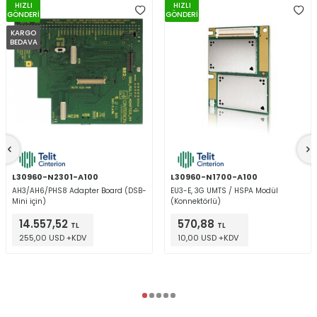
HIZLI
HIZLI
GÖNDERİ
GÖNDERİ
KARGO
BEDAVA
L30960-N2301-A100
L30960-N1700-A100
AH3/AH6/PHS8 Adapter Board (DSB-
EU3-E, 3G UMTS / HSPA Modül
Mini için)
(Konnektörlü)
14.557,52
570,88
TL
TL
255,00 USD +KDV
10,00 USD +KDV