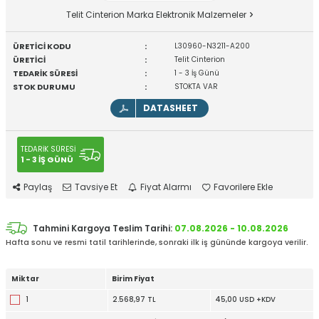
Telit Cinterion Marka Elektronik Malzemeler
ÜRETİCİ KODU
:
L30960-N3211-A200
ÜRETİCİ
:
Telit Cinterion
TEDARİK SÜRESİ
:
1 - 3 İş Günü
STOK DURUMU
:
STOKTA VAR
DATASHEET
TEDARİK SÜRESİ
1 - 3 İŞ GÜNÜ
Paylaş
Tavsiye Et
Fiyat Alarmı
Favorilere Ekle
Tahmini Kargoya Teslim Tarihi:
07.08.2026 - 10.08.2026
Hafta sonu ve resmi tatil tarihlerinde, sonraki ilk iş gününde kargoya verilir.
Miktar
Birim Fiyat
1
2.568,97 TL
45,00 USD +KDV