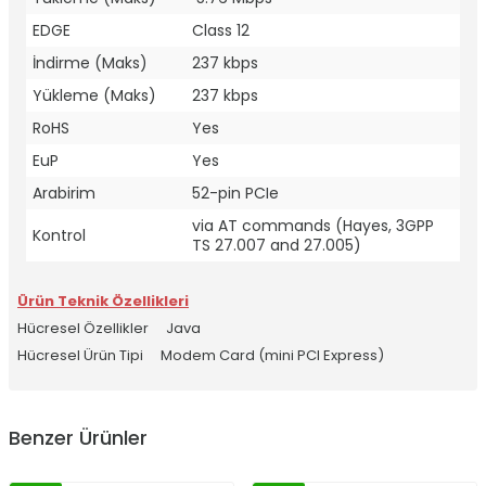
EDGE
Class 12
İndirme (Maks)
237 kbps
Yükleme (Maks)
237 kbps
RoHS
Yes
EuP
Yes
Arabirim
52-pin PCIe
via AT commands (Hayes, 3GPP
Kontrol
TS 27.007 and 27.005)
Ürün Teknik Özellikleri
Hücresel Özellikler
Java
Hücresel Ürün Tipi
Modem Card (mini PCI Express)
Benzer Ürünler