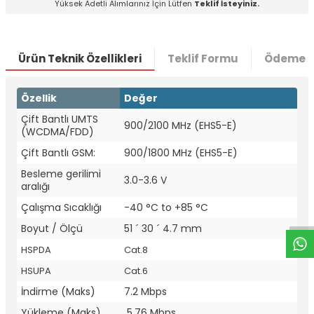
Yüksek Adetli Alımlarınız İçin Lütfen
Teklif İsteyiniz.
Ürün Teknik Özellikleri
Teklif Formu
Ödeme S
Özellik
Değer
Çift Bantlı UMTS
900/2100 MHz (EHS5-E)
(WCDMA/FDD)
Çift Bantlı GSM:
900/1800 MHz (EHS5-E)
W
h
t
a
p
p
D
e
s
e
H
a
t
t
Besleme gerilimi
3.0-3.6 V
aralığı
Çalışma Sıcaklığı
-40 °C to +85 °C
Boyut / Ölçü
51 ´ 30 ´ 4.7 mm
HSPDA
Cat.8
HSUPA
Cat.6
İndirme (Maks)
7.2
Mbps
Yükleme (Maks)
5.76 Mbps