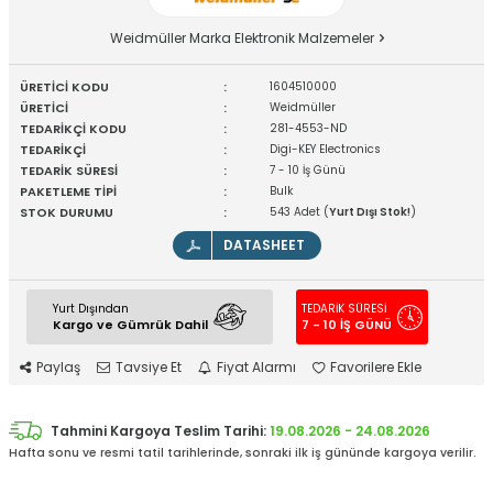
Weidmüller Marka Elektronik Malzemeler
ÜRETİCİ KODU
:
1604510000
ÜRETİCİ
:
Weidmüller
TEDARİKÇİ KODU
:
281-4553-ND
TEDARİKÇİ
:
Digi-KEY Electronics
TEDARİK SÜRESİ
:
7 - 10 İş Günü
PAKETLEME TİPİ
:
Bulk
STOK DURUMU
:
543 Adet (
Yurt Dışı Stok!
)
DATASHEET
Yurt Dışından
TEDARİK SÜRESİ
Kargo ve Gümrük Dahil
7 - 10 İŞ GÜNÜ
Paylaş
Tavsiye Et
Fiyat Alarmı
Favorilere Ekle
Tahmini Kargoya Teslim Tarihi:
19.08.2026 - 24.08.2026
Hafta sonu ve resmi tatil tarihlerinde, sonraki ilk iş gününde kargoya verilir.