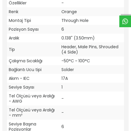
W
h
t
a
p
p
D
e
s
e
H
a
t
t
Özellikler
-
Renk
Orange
Montaj Tipi
Through Hole
Pozisyon Sayısı
6
Aralık
0.138" (3.50mm)
Header, Male Pins, Shrouded
Tip
(4 Side)
Çalışma Sıcaklığı
-50°C ~ 100°C
Bağlantı Ucu tipi
Solder
Akım - IEC
17A
Seviye Sayısı
1
Tel Ölçüsü veya Aralığı
-
- AWG
Tel Ölçüsü veya Aralığı
-
- mm²
Seviye Başına
6
Pozisyonlar