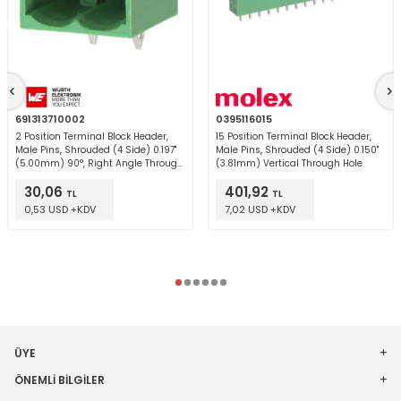
691313710002
0395116015
2 Position Terminal Block Header,
15 Position Terminal Block Header,
Male Pins, Shrouded (4 Side) 0.197"
Male Pins, Shrouded (4 Side) 0.150"
(5.00mm) 90°, Right Angle Through
(3.81mm) Vertical Through Hole
Hole
30,06
401,92
TL
TL
0,53 USD +KDV
7,02 USD +KDV
ÜYE
ÖNEMLI BILGILER