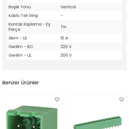
Başlık Yönü
Vertical
Kablo Teli Girişi
-
Kontak Kaplama - Eş
Tin
Parça
Akım - UL
10 A
Gerilim - IEC
320 V
Gerilim - UL
300 V
Benzer Ürünler