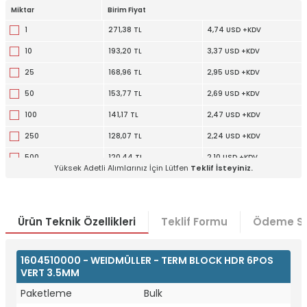
Miktar
Birim Fiyat
1
271,38 TL
4,74 USD +KDV
10
193,20 TL
3,37 USD +KDV
25
168,96 TL
2,95 USD +KDV
50
153,77 TL
2,69 USD +KDV
100
141,17 TL
2,47 USD +KDV
250
128,07 TL
2,24 USD +KDV
500
120,44 TL
2,10 USD +KDV
Yüksek Adetli Alımlarınız İçin Lütfen
Teklif İsteyiniz.
1000
114,42 TL
2,00 USD +KDV
5000
105,03 TL
1,83 USD +KDV
Ürün Teknik Özellikleri
Teklif Formu
Ödeme Se
1604510000 - WEIDMÜLLER - TERM BLOCK HDR 6POS
VERT 3.5MM
Paketleme
Bulk