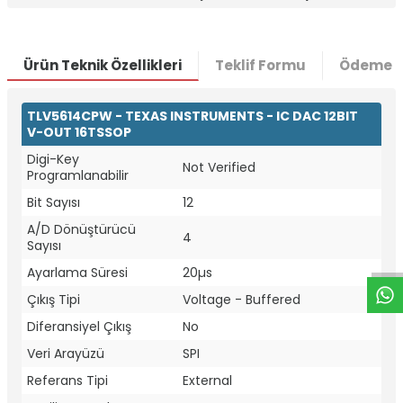
Ürün Teknik Özellikleri
Teklif Formu
Ödeme S
TLV5614CPW - TEXAS INSTRUMENTS - IC DAC 12BIT
V-OUT 16TSSOP
Digi-Key
Not Verified
Programlanabilir
Bit Sayısı
12
W
h
t
a
p
p
D
e
s
e
H
a
t
t
A/D Dönüştürücü
4
Sayısı
Ayarlama Süresi
20µs
Çıkış Tipi
Voltage - Buffered
Diferansiyel Çıkış
No
Veri Arayüzü
SPI
Referans Tipi
External