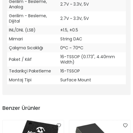
Gerilim - Besleme,
2.7V ~ 3.3V, 5V
Analog
Gerilim - Besleme,
2.7V ~ 3.3V, 5V
Dijital
INL/DNL (LSB)
±1.5, ±0.5
Mimari
String DAC
Çalışma Sıcaklığı
0°C ~ 70°C
16-TSSOP (0.173", 4.40mm
Paket / Kılıf
Width)
Tedarikçi Paketleme
16-TSSOP
Montaj Tipi
Surface Mount
Benzer Ürünler