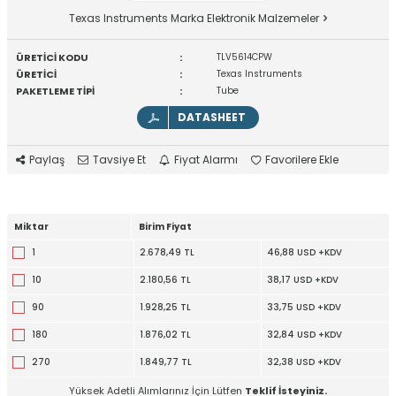
Texas Instruments Marka Elektronik Malzemeler
ÜRETİCİ KODU
:
TLV5614CPW
ÜRETİCİ
:
Texas Instruments
PAKETLEME TİPİ
:
Tube
DATASHEET
Paylaş
Tavsiye Et
Fiyat Alarmı
Favorilere Ekle
Miktar
Birim Fiyat
1
2.678,49 TL
46,88 USD +KDV
10
2.180,56 TL
38,17 USD +KDV
90
1.928,25 TL
33,75 USD +KDV
180
1.876,02 TL
32,84 USD +KDV
270
1.849,77 TL
32,38 USD +KDV
Yüksek Adetli Alımlarınız İçin Lütfen
Teklif İsteyiniz.