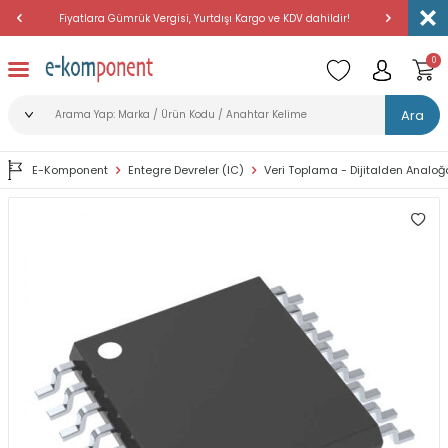
Fiyatlara Gümrük Vergisi, Yurtdışı Kargo ve KDV dahildir!
Amerika'dan 
0
Ara
E-Komponent
Entegre Devreler (IC)
Veri Toplama - Dijitalden Analo