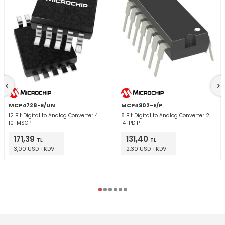
MCP4728-E/UN
MCP4902-E/P
12 Bit Digital to Analog Converter 4
8 Bit Digital to Analog Converter 2
10-MSOP
14-PDIP
171,39
131,40
TL
TL
3,00 USD +KDV
2,30 USD +KDV