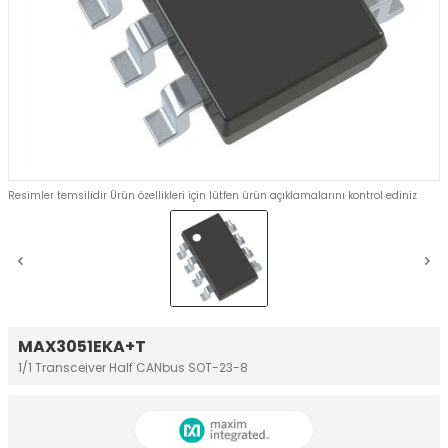
Resimler temsilidir Ürün özellikleri için lütfen ürün açıklamalarını kontrol ediniz
MAX3051EKA+T
1/1 Transceiver Half CANbus SOT-23-8