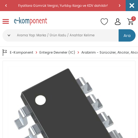
Fiyatlara Gümrük Vergisi, Yurtdışı Kargo ve KDV dahildir!
Amerika'dan 
0
Ara
E-Komponent
Entegre Devreler (IC)
Arabirim - Sürücüler, Alıcılar, Alıc