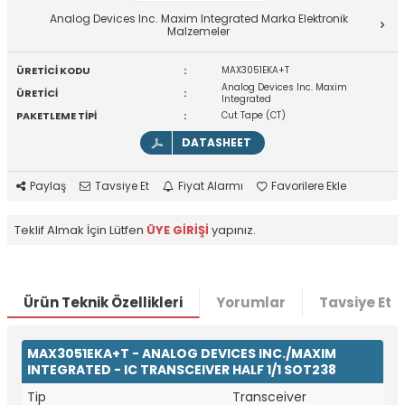
Analog Devices Inc. Maxim Integrated Marka Elektronik
Malzemeler
ÜRETİCİ KODU
:
MAX3051EKA+T
Analog Devices Inc. Maxim
ÜRETİCİ
:
Integrated
PAKETLEME TİPİ
:
Cut Tape (CT)
DATASHEET
Paylaş
Tavsiye Et
Fiyat Alarmı
Favorilere Ekle
Teklif Almak İçin Lütfen
ÜYE GİRİŞİ
yapınız.
Ürün Teknik Özellikleri
Yorumlar
Tavsiye Et
MAX3051EKA+T - ANALOG DEVICES INC./MAXIM
INTEGRATED - IC TRANSCEIVER HALF 1/1 SOT238
Tip
Transceiver