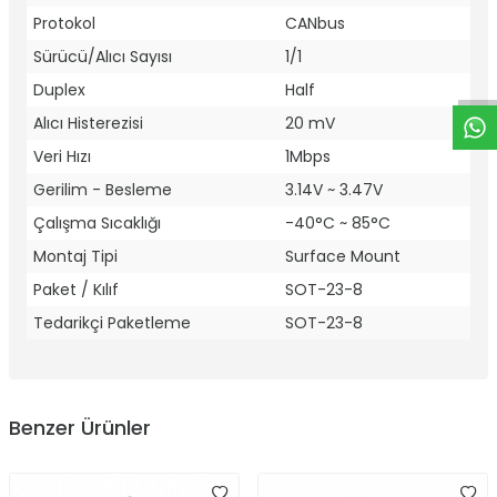
W
h
t
a
p
p
D
e
s
e
H
a
t
t
Protokol
CANbus
Sürücü/Alıcı Sayısı
1/1
Duplex
Half
Alıcı Histerezisi
20 mV
Veri Hızı
1Mbps
Gerilim - Besleme
3.14V ~ 3.47V
Çalışma Sıcaklığı
-40°C ~ 85°C
Montaj Tipi
Surface Mount
Paket / Kılıf
SOT-23-8
Tedarikçi Paketleme
SOT-23-8
Benzer Ürünler