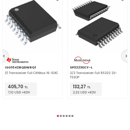
ISO1042BQDWRQ1
SP3223ECY-L
1/1 Transceiver Full CANbus 16-SOIC
2/2 Transceiver Full RS232 20-
TSSOP
405,70
132,27
TL
TL
7,10 USD +KDV
2,32 USD +KDV